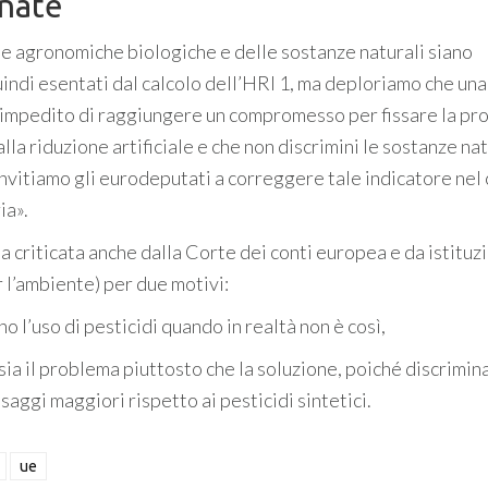
inate
he agronomiche biologiche e delle sostanze naturali siano
uindi esentati dal calcolo dell’HRI 1, ma deploriamo che una
 impedito di raggiungere un compromesso per fissare la pr
lla riduzione artificiale e che non discrimini le sostanze nat
invitiamo gli eurodeputati a correggere tale indicatore nel
ia».
criticata anche dalla Corte dei conti europea e da istituz
 l’ambiente) per due motivi:
o l’uso di pesticidi quando in realtà non è così,
sia il problema piuttosto che la soluzione, poiché discrimina
saggi maggiori rispetto ai pesticidi sintetici.
ue