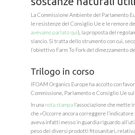
sostanze naturali util
La Commissione Ambiente del Parlamento 
le resistenze del Consiglio Ue e le remore d
avevamo parlato qui
), la proposta del regola
slancio. Si tratta dello strumento con cui, se
l’obiettivo Farm To Fork del dimezzamento dei 
Trilogo in corso
IFOAM Organics Europe ha accolto con favore 
Commissione, Parlamento e Consiglio Ue sulla
In una
nota stampa
l’associazione che mette i
che «Occorre ancora correggere l’indicatore f
aveva infatti messo in guardia riguardo all’uti
peso dei diversi prodotti fitosanitari, relativ