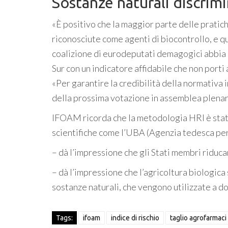
Sostanze naturali discrim
«È positivo che la maggior parte delle pratic
riconosciute come agenti di biocontrollo, e q
coalizione di eurodeputati demagogici abbia
Sur con un indicatore affidabile che non porti a
«Per garantire la credibilità della normativa 
della prossima votazione in assemblea plenar
IFOAM ricorda che la metodologia HRI è stata 
scientifiche come l’UBA (Agenzia tedesca per
– dà l’impressione che gli Stati membri riducan
– dà l’impressione che l’agricoltura biologica 
sostanze naturali, che vengono utilizzate a do
Tags:
ifoam
indice di rischio
taglio agrofarmaci