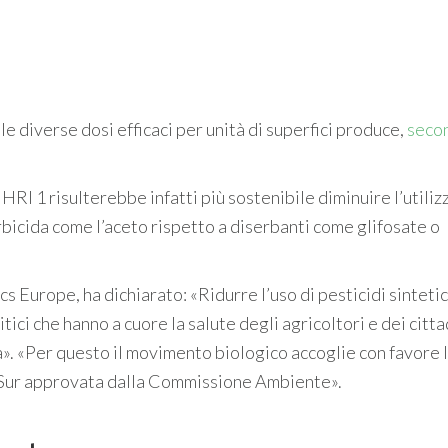
le diverse dosi efficaci per unità di superfici produce,
seco
.
 HRI 1 risulterebbe infatti più sostenibile diminuire l’utiliz
rbicida come l’aceto rispetto a diserbanti come glifosate o
 Europe, ha dichiarato: «Ridurre l’uso di pesticidi sintetic
ici che hanno a cuore la salute degli agricoltori e dei cittad
a». «Per questo il movimento biologico accoglie con favore 
a Sur approvata dalla Commissione Ambiente».