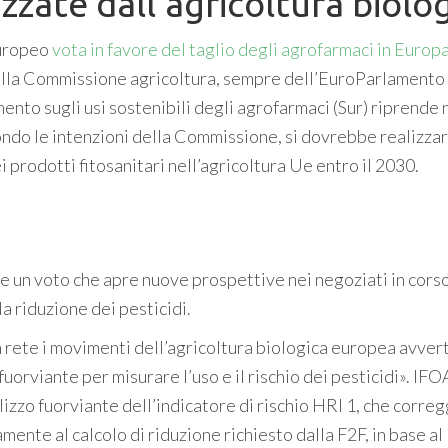
izzate dall’agricoltura biolo
Europeo
vota in favore del taglio degli agrofarmaci in Europ
ella Commissione agricoltura, sempre dell’EuroParlamento 
mento sugli usi sostenibili degli agrofarmaci (Sur) riprende
condo le intenzioni della Commissione, si dovrebbe realizza
prodotti fitosanitari nell’agricoltura Ue entro il 2030.
un voto che apre nuove prospettive nei negoziati in corso
 riduzione dei pesticidi.
n rete i movimenti dell’agricoltura biologica europea avver
uorviante per misurare l’uso e il rischio dei pesticidi». I
lizzo fuorviante dell’indicatore di rischio HRI 1, che correg
amente al calcolo di riduzione richiesto dalla F2F, in base al