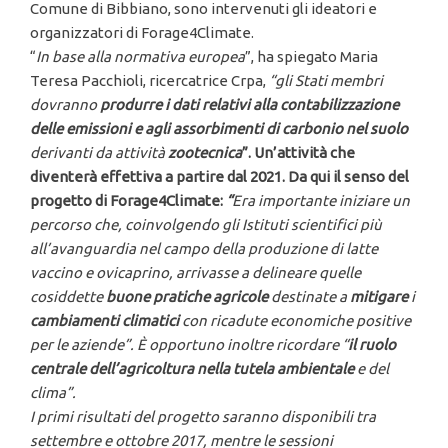
Comune di Bibbiano, sono intervenuti gli ideatori e
organizzatori di Forage4Climate.
“
In base alla normativa europea
”, ha spiegato Maria
Teresa Pacchioli, ricercatrice Crpa,
“gli Stati membri
dovranno
produrre i dati relativi alla contabilizzazione
delle emissioni e agli assorbimenti di carbonio nel suolo
derivanti da attività
zootecnica
”. Un’attività che
diventerà effettiva a partire dal 2021. Da qui il senso del
progetto di Forage4Climate:
“
Era importante iniziare un
percorso che, coinvolgendo gli Istituti scientifici più
all’avanguardia nel campo della produzione di latte
vaccino e ovicaprino, arrivasse a delineare quelle
cosiddette
buone pratiche agricole
destinate a
mitigare
i
cambiamenti climatici
con ricadute economiche positive
per le aziende”.
È opportuno inoltre ricordare “
il ruolo
centrale dell’agricoltura nella tutela ambientale
e del
clima
”.
I primi risultati del progetto saranno disponibili tra
settembre e ottobre 2017, mentre le sessioni