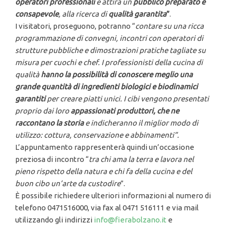
operatori professionali
e attira un
pubblico preparato e
consapevole
, alla ricerca di
qualità garantita
”
.
I visitatori, proseguono, potranno “
contare su una ricca
programmazione di convegni, incontri con operatori di
strutture pubbliche e dimostrazioni pratiche tagliate su
misura per cuochi e chef. I professionisti della cucina di
qualità
hanno la possibilità di conoscere meglio una
grande quantità di ingredienti biologici e biodinamici
garantiti
per creare piatti unici. I cibi vengono presentati
proprio dai loro
appassionati produttori, che ne
raccontano la storia
e indicheranno il miglior modo di
utilizzo: cottura, conservazione e abbinamenti”.
L’appuntamento rappresenterà quindi un’occasione
preziosa di incontro “
tra chi ama la terra e lavora nel
pieno rispetto della natura e chi fa della cucina e del
buon cibo un’arte da custodire
”.
È possibile richiedere ulteriori informazioni al numero di
telefono 0471516000, via fax al 0471 516111 e via mail
utilizzando gli indirizzi
info@fierabolzano.it
e