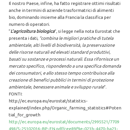
Il nostro Paese, infine, ha fatto registrare ottimi risultati
anche in termini di aziende trasformatrici di alimenti
bio, dominando insieme alla Francia la classifica per
numero di operatori.
“
L’agricoltura biologica
”, si legge nella nota Eurostat che
presenta i dati,
“combina le migliori pratiche di tutela
ambientale, alti livelli di biodiversità, la preservazione
delle risorse naturali ed elevati standard produttivi,
basati su sostanze e processi naturali
.
Essa rifornisce un
mercato specifico, rispondendo a una specifica domanda
dei consumatori, e allo stesso tempo contribuisce alla
creazione di benefici pubblici in termini di protezione
ambientale, benessere animale e sviluppo rurale
”.
FONTI:
http://ec.europa.eu/eurostat/statistics-
explained/index.php/Organic_farming_statistics#Poten
tial_for_growth
http://ec.europa.eu/eurostat/documents/2995521/7709
498/5-25102016-BP-EN.pdf/cee89f9e-023b-4470-ba23-