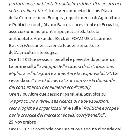
performance ambientali: politiche e driver di mercato nel
settore alimentare
”. Interverranno Martín Luis Plaza
della Commissione Europea, dipartimento di Agricoltura
e Politiche rurali, Álvaro Barrera, presidente di Ecovalia,
associazione no profit impegnata nella tutela
ambientale, Alexander Beck di IFOAM UE e Laurence
Beck di Wessanen, azienda leader nel settore
dell’agricoltura biologica.
Ore 15:30 Due sessioni parallele previste dopo pranzo.
La prima sullo “
Sviluppo della catena di distribuzione:
Migliorare l’integrità e aumentare la responsabilità
”. La
seconda sui “
Trend di mercato: incontrare la domanda
dei consumatori per alimenti eco-friendly
”.
Ore 17:00 Altre due sessioni parallele. Stavolta su
“
Approcci innovativi: alla ricerca di nuove soluzioni
tecnologiche e organizzative
” e sulle “
Politiche europee
per la crescita del mercato: analisi costi/benefici
”.
25 Novembre
Ore 09:30 Si ricomincia con una nuova seduta plenaria dal