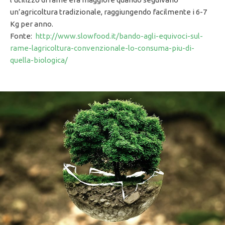
un’agricoltura tradizionale, raggiungendo facilmente i 6-7
Kg per anno.
Fonte:
http://www.slowfood.it/bando-agli-equivoci-sul-
rame-lagricoltura-convenzionale-lo-consuma-piu-di-
quella-biologica/