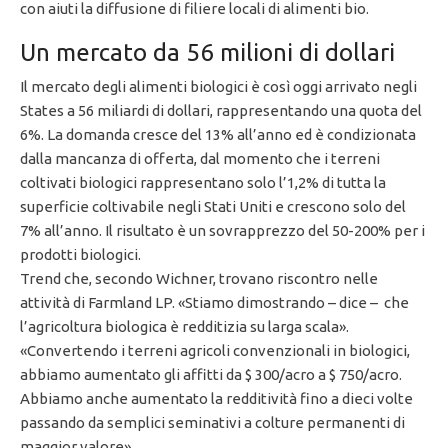
con aiuti la diffusione di filiere locali di alimenti bio.
Un mercato da 56 milioni di dollari
Il mercato degli alimenti biologici è così oggi arrivato negli
States a 56 miliardi di dollari, rappresentando una quota del
6%. La domanda cresce del 13% all’anno ed è condizionata
dalla mancanza di offerta, dal momento che i terreni
coltivati ​​biologici rappresentano solo l’1,2% di tutta la
superficie coltivabile negli Stati Uniti e crescono solo del
7% all’anno. Il risultato è un sovrapprezzo del 50-200% per i
prodotti biologici.
Trend che, secondo Wichner, trovano riscontro nelle
attività di Farmland LP. «Stiamo dimostrando – dice – che
l’agricoltura biologica è redditizia su larga scala».
«Convertendo i terreni agricoli convenzionali in biologici,
abbiamo aumentato gli affitti da $ 300/acro a $ 750/acro.
Abbiamo anche aumentato la redditività fino a dieci volte
passando da semplici seminativi a colture permanenti di
maggior valore».