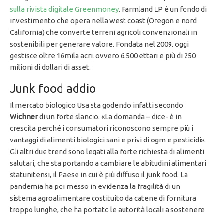
sulla rivista digitale Greenmoney
. Farmland LP è un fondo di
investimento che opera nella west coast (Oregon e nord
California) che converte terreni agricoli convenzionali in
sostenibili per generare valore. Fondata nel 2009, oggi
gestisce oltre 16mila acri, ovvero 6.500 ettari e più di 250
milioni di dollari di asset.
Junk food addio
Il mercato biologico Usa sta godendo infatti secondo
Wichner
di un forte slancio. «La domanda – dice- è in
crescita perché i consumatori riconoscono sempre più i
vantaggi di alimenti biologici sani e privi di ogm e pesticidi».
Gli altri due trend sono legati alla forte richiesta di alimenti
salutari, che sta portando a cambiare le abitudini alimentari
statunitensi, il Paese in cui è più diffuso il junk food. La
pandemia ha poi messo in evidenza la fragilità di un
sistema agroalimentare costituito da catene di fornitura
troppo lunghe, che ha portato le autorità locali a sostenere