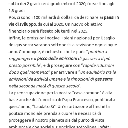
sotto dei 2 gradi centigradi entro il 2020, forse fino agli
1,5 gradi.
Poi, ci sono i 100 miliardi di dollari da destinare ai
paesi in
via di sviluppo
, da qui al 2020. Un nuovo obiettivo
finanziario sarà fissato più tardi nel 2025.
Infine, le emissioni nocive: i piani nazionali per il taglio
dei gas serra saranno sottoposti a revisione ogni cinque
anni. Comunque, è richiesto che le parti “
puntino a
raggiungere il
picco delle emissioni
di gas serra il più
presto possibile
“, e di proseguire con “
rapide riduzioni
dopo quel momento
” per arrivare a “
un equilibrio tra le
emissioni da attività umane e le rimozioni di
gas serra
nella seconda metà di questo secolo
“.
La preoccupazione per la nostra “casa comune” è alla
base anche dell’enciclica di Papa Francesco, pubblicata
quest’anno, “Laudato Sì”. Un’esortazione affinchè la
politica mondiale prenda a cuore la necessità di
proteggere il nostro pianeta sia dal punto di vista
ambientale che sociale. L’enciclica sottolinea, infatti,