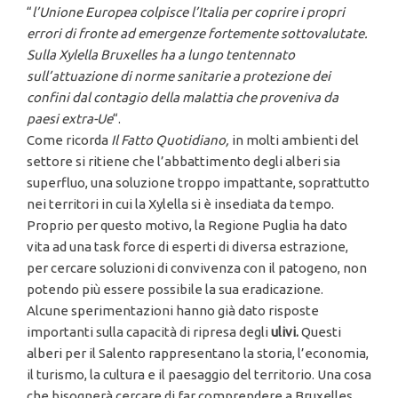
“
l’Unione Europea colpisce l’Italia per coprire i propri
errori di fronte ad emergenze fortemente sottovalutate.
Sulla Xylella Bruxelles ha a lungo tentennato
sull’attuazione di norme sanitarie a protezione dei
confini dal contagio della malattia che proveniva da
paesi extra-Ue
“.
Come ricorda
Il Fatto Quotidiano,
in molti ambienti del
settore si ritiene che l’abbattimento degli alberi sia
superfluo, una soluzione troppo impattante, soprattutto
nei territori in cui la Xylella si è insediata da tempo.
Proprio per questo motivo, la Regione Puglia ha dato
vita ad una task force di esperti di diversa estrazione,
per cercare soluzioni di convivenza con il patogeno, non
potendo più essere possibile la sua eradicazione.
Alcune sperimentazioni hanno già dato risposte
importanti sulla capacità di ripresa degli
ulivi.
Questi
alberi per il Salento rappresentano la storia, l’economia,
il turismo, la cultura e il paesaggio del territorio. Una cosa
che bisognerà cercare di far comprendere a Bruxelles,