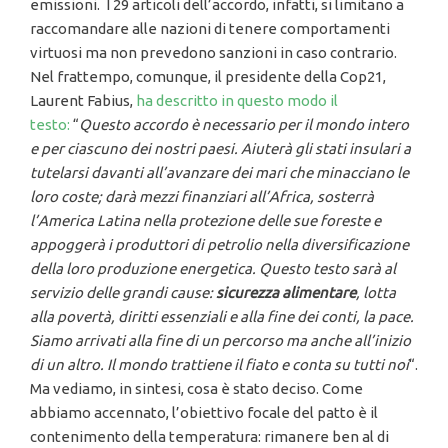
emissioni. I 29 articoli dell’accordo, infatti, si limitano a
raccomandare alle nazioni di tenere comportamenti
virtuosi ma non prevedono sanzioni in caso contrario.
Nel frattempo, comunque, il presidente della Cop21,
Laurent Fabius,
ha descritto in questo modo il
testo:
“
Questo accordo è necessario per il mondo intero
e per ciascuno dei nostri paesi. Aiuterà gli stati insulari a
tutelarsi davanti all’avanzare dei mari che minacciano le
loro coste; darà mezzi finanziari all’Africa, sosterrà
l’America Latina nella protezione delle sue foreste e
appoggerà i produttori di petrolio nella diversificazione
della loro produzione energetica. Questo testo sarà al
servizio delle grandi cause:
sicurezza alimentare
, lotta
alla povertà, diritti essenziali e alla fine dei conti, la pace.
Siamo arrivati alla fine di un percorso ma anche all’inizio
di un altro. Il mondo trattiene il fiato e conta su tutti noi
“.
Ma vediamo, in sintesi, cosa è stato deciso. Come
abbiamo accennato, l’obiettivo focale del patto è il
contenimento della temperatura: rimanere ben al di