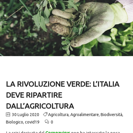
LA RIVOLUZIONE VERDE: L’ITALIA
DEVE RIPARTIRE
DALL’AGRICOLTURA
30 Luglio 2020
Agricoltura
,
Agroalimentare
,
Biodiversità
,
Biologico
,
covid19
0
La crisi derivata dal
Coronavirus
non ha intaccato la poca