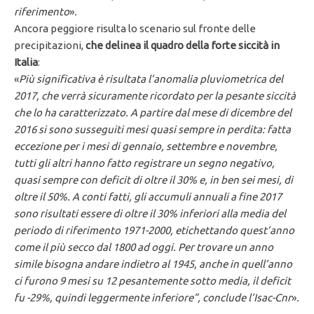
riferimento
»
.
Ancora peggiore risulta lo scenario sul fronte delle
precipitazioni,
che delinea il quadro della forte siccità in
Italia
:
«
Più significativa è risultata l’anomalia pluviometrica del
2017, che verrà sicuramente ricordato per la pesante siccità
che lo ha caratterizzato. A partire dal mese di dicembre del
2016 si sono susseguiti mesi quasi sempre in perdita: fatta
eccezione per i mesi di gennaio, settembre e novembre,
tutti gli altri hanno fatto registrare un segno negativo,
quasi sempre con deficit di oltre il 30% e, in ben sei mesi, di
oltre il 50%. A conti fatti, gli accumuli annuali a fine 2017
sono risultati essere di oltre il 30% inferiori alla media del
periodo di riferimento 1971-2000, etichettando quest’anno
come il più secco dal 1800 ad oggi. Per trovare un anno
simile bisogna andare indietro al 1945, anche in quell’anno
ci furono 9 mesi su 12 pesantemente sotto media, il deficit
fu -29%, quindi leggermente inferiore”, conclude l’Isac-Cnr
»
.