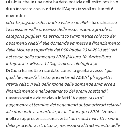
Di Gioia, che in una nota ha dato notizia dell’esito positivo
di un incontro con i vertici dell’Agenzia svoltosi lunedì 6
novembre:
«
L’ente pagatore dei fondi a valere sul PSR
– ha dichiarato
l’assessore –
alla presenza delle associazioni agricole di
categoria pugliesi, ha assicurato l’imminente sblocco dei
pagamenti relativi alle domande ammesse a finanziamento
delle Misure a superficie del PSR Puglia 2014-2020 attivati
nel corso della campagna 2016 (Misura 10 “Agricoltura
integrata” e Misura 11 “Agricoltura biologica”)
».
Di Gioia ha inoltre ricordato come la giunta avesse “
già
qualche mese fa”
, fatto presente ad AGEA “
gli oggettivi
ritardi relativi alla definizione delle domande ammesse a
finanziamento e nel pagamento dei premi spettanti”
.
L’assessorato evidenziava infatti “
il basso tasso di
pagamento al termine dei pagamenti automatizzati relativi
alle domande a superficie per la Campagna 2016”
. Veniva
inoltre rappresentata una certa “
difficoltà nell’attivazione
della procedura istruttoria, necessaria al trattamento delle