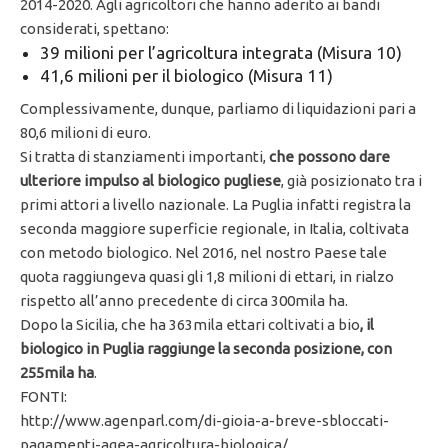
2014-2020. Agli agricoltori che hanno aderito ai bandi
considerati, spettano:
39 milioni per l’agricoltura integrata (Misura 10)
41,6 milioni per il biologico (Misura 11)
Complessivamente, dunque, parliamo di liquidazioni pari a
80,6 milioni di euro.
Si tratta di stanziamenti importanti,
che possono dare
ulteriore impulso al biologico pugliese
, già posizionato tra i
primi attori a livello nazionale. La Puglia infatti registra la
seconda maggiore superficie regionale, in Italia, coltivata
con metodo biologico. Nel 2016, nel nostro Paese tale
quota raggiungeva quasi gli 1,8 milioni di ettari, in rialzo
rispetto all’anno precedente di circa 300mila ha.
Dopo la Sicilia, che ha 363mila ettari coltivati a bio
, il
biologico in Puglia raggiunge la seconda posizione, con
255mila ha
.
FONTI:
http://www.agenparl.com/di-gioia-a-breve-sbloccati-
pagamenti-agea-agricoltura-biologica/