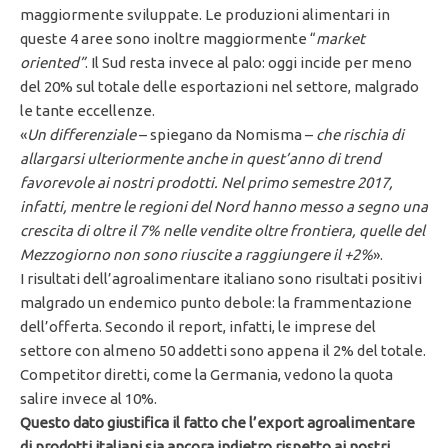
maggiormente sviluppate. Le produzioni alimentari in
queste 4 aree sono inoltre maggiormente “
market
oriented”
. Il Sud resta invece al palo: oggi incide per meno
del 20% sul totale delle esportazioni nel settore, malgrado
le tante eccellenze.
«
Un differenziale
– spiegano da Nomisma –
che rischia di
allargarsi ulteriormente anche in quest’anno di trend
favorevole ai nostri prodotti. Nel primo semestre 2017,
infatti, mentre le regioni del Nord hanno messo a segno una
crescita di oltre il 7% nelle vendite oltre frontiera, quelle del
Mezzogiorno non sono riuscite a raggiungere il +2%
».
I risultati dell’agroalimentare italiano sono risultati positivi
malgrado un endemico punto debole: la frammentazione
dell’offerta. Secondo il report, infatti, le imprese del
settore con almeno 50 addetti sono appena il 2% del totale.
Competitor diretti, come la Germania, vedono la quota
salire invece al 10%.
Questo dato giustifica il fatto che l’export agroalimentare
di prodotti italiani sia ancora indietro rispetto ai nostri