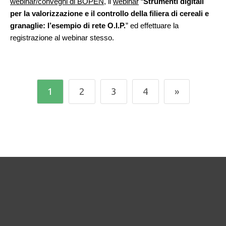
webinar/convegni di BOPEN
, il
webinar
“
Strumenti digitali
per la valorizzazione e il controllo della filiera di cereali e
granaglie: l’esempio di rete O.I.P.
” ed effettuare la
registrazione al webinar stesso.
1
2
3
4
»