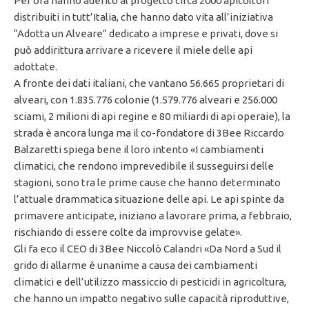
Per ora hanno aderito al progetto circa 2000 apicoltori
distribuiti in tutt’Italia, che hanno dato vita all’iniziativa
“Adotta un Alveare” dedicato a imprese e privati, dove si
può addirittura arrivare a ricevere il miele delle api
adottate.
A fronte dei dati italiani, che vantano 56.665 proprietari di
alveari, con 1.835.776 colonie (1.579.776 alveari e 256.000
sciami, 2 milioni di api regine e 80 miliardi di api operaie), la
strada è ancora lunga ma il co-fondatore di 3Bee Riccardo
Balzaretti spiega bene il loro intento «I cambiamenti
climatici, che rendono imprevedibile il susseguirsi delle
stagioni, sono tra le prime cause che hanno determinato
l’attuale drammatica situazione delle api. Le api spinte da
primavere anticipate, iniziano a lavorare prima, a febbraio,
rischiando di essere colte da improvvise gelate».
Gli fa eco il CEO di 3Bee Niccolò Calandri «Da Nord a Sud il
grido di allarme è unanime a causa dei cambiamenti
climatici e dell’utilizzo massiccio di pesticidi in agricoltura,
che hanno un impatto negativo sulle capacità riproduttive,