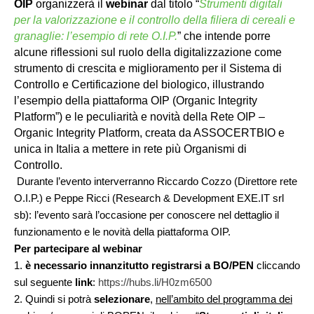
OIP
organizzerà il
webinar
dal titolo “
Strumenti digitali
per la valorizzazione e il controllo della filiera di cereali e
granaglie: l’esempio di rete O.I.P.
” che intende porre
alcune riflessioni sul ruolo della digitalizzazione come
strumento di crescita e miglioramento per il Sistema di
Controllo e Certificazione del biologico, illustrando
l’esempio della piattaforma OIP (Organic Integrity
Platform”) e le peculiarità e novità della Rete OIP –
Organic Integrity Platform, creata da ASSOCERTBIO e
unica in Italia a mettere in rete più Organismi di
Controllo.
Durante l’evento interverranno Riccardo Cozzo (Direttore rete
O.I.P.) e Peppe Ricci (Research & Development EXE.IT srl
sb): l’evento sarà l’occasione per conoscere nel dettaglio il
funzionamento e le novità della piattaforma OIP.
Per partecipare al webinar
1.
è necessario innanzitutto registrarsi a BO/PEN
cliccando
sul seguente
link
:
https://hubs.li/H0zm6500
2. Quindi si potrà
selezionare
,
nell’ambito del programma dei