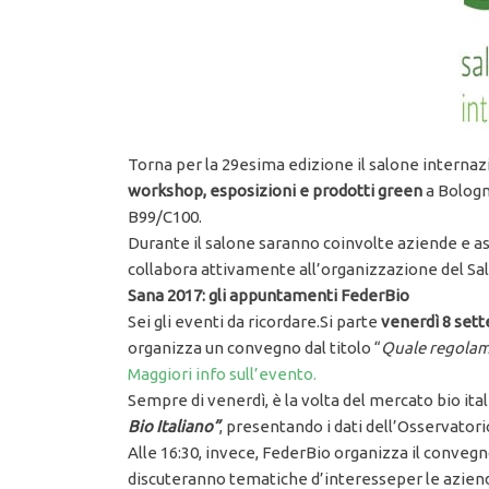
Torna per la 29esima edizione il salone internazi
workshop, esposizioni e prodotti green
a Bologn
B99/C100.
Durante il salone saranno coinvolte aziende e ass
collabora attivamente all’organizzazione del Sal
Sana 2017: gli appuntamenti FederBio
Sei gli eventi da ricordare.Si parte
venerdì 8 set
organizza un convegno dal titolo “
Quale regolame
Maggiori info sull’evento.
Sempre di venerdì, è la volta del mercato bio ita
Bio Italiano”
, presentando i dati dell’Osservator
Alle 16:30, invece, FederBio organizza il convegn
discuteranno tematiche d’interesseper le aziende 