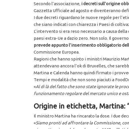
Secondo l’associazione,
i decreti sull’origine o
Gazzetta Ufficiale ad agosto e diventeranno defi
I due decreti riguardano le nuove regole per l’et
che siano indicati con chiarezza i Paesi di colt
L’intervento si era reso necessario a causa della
paesi extra-Ue a dazio zero. Non solo. Il gover
prevede appunto l’inserimento obbligatorio dell’
Commissione Europea.
Ragioni che hanno spinto i ministri Maurizio Mart
attendevano ancora l’ok di Bruxelles, che sarebbe
Martina e Calenda hanno quindi firmato i provved
Tempi e modalità che non sono piaciuti a FoodD
«
Al di là del fatto che sono state ignorate le pro
funzionamento regolare del mercato unico e osta
Origine in etichetta, Martina:
Il ministro Martina ha rincarato la dose. I due decr
«
Siamo pronti ad affrontare la Commissione, come