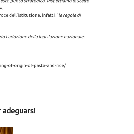
esto punto strategico. Rispettiamo le scelte
».
 dell’istituzione, infatti, “
le regole di
ardo l’adozione della legislazione nazionale
».
ng-of-origin-of-pasta-and-rice/
r adeguarsi