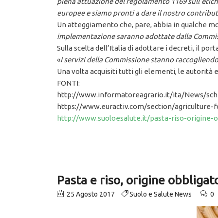
piena attuazione del regolamento 1169 sull’etich
europee e siamo pronti a dare il nostro contribu
Un atteggiamento che, pare, abbia in qualche mo
implementazione saranno adottate dalla Commis
Sulla scelta dell’Italia di adottare i decreti, il p
«
I servizi della Commissione stanno raccogliendo t
Una volta acquisiti tutti gli elementi, le autorit
FONTI:
http://www.informatoreagrario.it/ita/News/sc
https://www.euractiv.com/section/agriculture-f
http://www.suoloesalute.it/pasta-riso-origine-o
Pasta e riso, origine obbligat
25 Agosto 2017
Suolo e Salute News
0