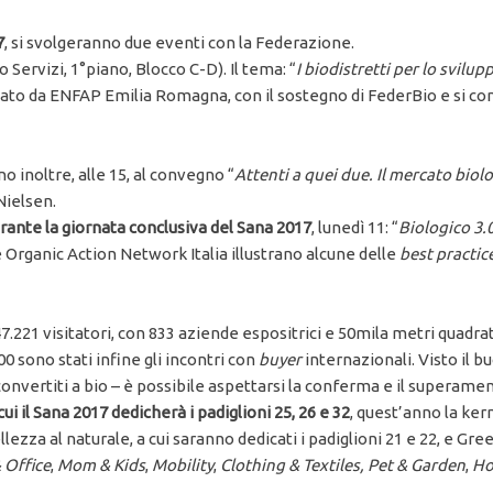
7
, si svolgeranno due eventi con la Federazione.
o Servizi, 1°piano, Blocco C-D). Il tema: “
I biodistretti per lo svilup
zato da ENFAP Emilia Romagna, con il sostegno di FederBio e si co
inoltre, alle 15, al convegno “
Attenti a quei due. Il mercato biol
Nielsen.
rante la giornata conclusiva del Sana 2017
, lunedì 11: “
Biologico 3.0
Organic Action Network Italia illustrano alcune delle
best practic
7.221 visitatori, con 833 aziende espositrici e 50mila metri quadra
00 sono stati infine gli incontri con
buyer
internazionali. Visto il
convertiti a bio – è possibile aspettarsi la conferma e il superamento
ui il Sana 2017 dedicherà i padiglioni 25, 26 e 32
, quest’anno la ke
llezza al naturale, a cui saranno dedicati i padiglioni 21 e 22, e Gr
 Office
,
Mom & Kids
,
Mobility
,
Clothing & Textiles, Pet & Garden
,
Ho