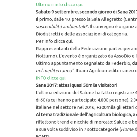
Ulteriori info clicca qui.
Sabato 9 settembre, secondo giorno di Sana 201
Il primo, dalle 10, presso la Sala Allegretto (Centr
sostenibilità ambientale
”. Il convegno è organiz
Biodistretti e delle associazioni di categoria.
Per info clicca qui.
Rappresentanti della Federazione parteciperanno 
Notturno). L’evento è organizzato da AssoBio e 
Ultimo appuntamento segnalato da Federbio,
du
nel mediterraneo”
. Ifoam Agribiomediterraneo e 
INFO clicca qui.
Sana 2017: attesi quasi 50mila visitatori
L’ultima edizione del Salone ha fatto registrare 4
di 60 (a cui hanno partecipato 4.800 persone). 2.3
italiane nel settore nel 2016, +300mila gli ettari 
Al tema tradizionale dell’agricoltura biologica, a c
riflettono trend e nicchie di mercato: Salute e be
a sua volta suddiviso in 7 sottocategorie (
Home &
FONTI: