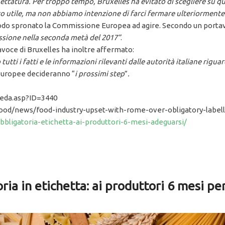
ettatura. Per troppo tempo, Bruxelles ha evitato di scegliere su qu
to utile, ma non abbiamo intenzione di farci fermare ulteriormente
do spronato la Commissione Europea ad agire. Secondo un portavoce
sione nella seconda metà del 2017”
.
ortavoce di Bruxelles ha inoltre affermato:
utti i fatti e le informazioni rilevanti dalle autorità italiane rigu
à europee decideranno “
i prossimi step
”
.
heda.asp?ID=3440
ood/news/food-industry-upset-with-rome-over-obligatory-labelli
bbligatoria-etichetta-ai-produttori-6-mesi-adeguarsi/
oria in etichetta: ai produttori 6 mesi pe