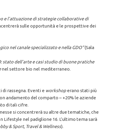
po e l’attuazione di strategie collaborative di
ncentrerà sulle opportunità e le prospettive dei
ogico nel canale specializzato e nella GDO”
(Sala
: stato dell’arte e casi studio di buone pratiche
e
nel settore bio nel mediterraneo.
ti di rassegna. Eventi e
workshop
erano stati più
 buon andamento del comparto – +20% le aziende
 di tali cifre.
rmesse si concentrerà su altre due tematiche, che
een Lifestyle nel padiglione 16. L’ultimo tema sarà
bby & Sport
,
Travel & Wellness
).