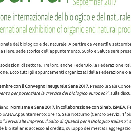
onale del biologico e del naturale. A partire da venerdì 8 settembre
a Fiere, sede storica dell’appuntamento. Suolo e Salute sarà prese
ociazioni di settore. Tra loro, anche FederBio, la Federazione Ita
one. Ecco tutti gli appuntamenti organizzati dalla Federazione o a
tembre con il Convegno inaugurale Sana 2017
. Presso la Sala Conce
nto per potenziare la crescita del biologico europeo?”
, sulla dis
liano.
Nomisma e Sana 2017, in collaborazione con Sinab, ISMEA, Fe
io SANA.Appuntamento: ore 15, Sala Notturno (Centro Servizi, 1°pi
o “
Servizi alle imprese: Il Salto di Qualità per il Biologico Italiano”
,
bio italiane: accesso al credito, sviluppo dei mercati, aggregazio