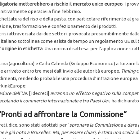
bbligatoria metterebbero a rischio il mercato unico europeo
. I prov
nitivamente operativi a fine febbraio.
ichettatura del riso e della pasta, con particolare riferimento al 
ivazione, trasformazione e confezionamento dei prodotti.
 crisi attraversata dai due settori, provocata presumibilmente dal
no italiano sottolinea come esista da tempo un regolamento UE sul
origine in etichetta
. Una norma disattesa: per l’applicazione si a
ina (agricoltura) e Carlo Calenda (Sviluppo Economico) a forzare la
 arrivato entro tre mesi dall’invio alle autorità europee.
Timing
c
imenti, rendendo probabile una procedura d’infrazione europea nei
rkinkEurope:
cedure dell’Ue,
[i decreti]
avranno un effetto negativo sulla competit
colando il commercio internazionale e tra Paesi Ue
», ha dichiarat
 “Pronti ad affrontare la Commissione”
eti, dice, sono stati adottati per “
spronare la Commissione a dare 
 è già noto a Bruxelles. Ma, per essere chiari, è stata una scelta