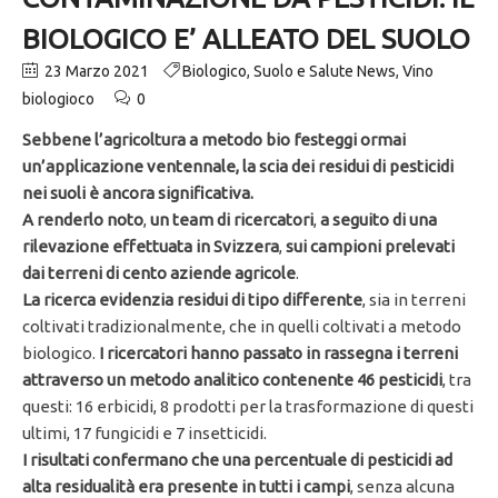
BIOLOGICO E’ ALLEATO DEL SUOLO
23 Marzo 2021
Biologico
,
Suolo e Salute News
,
Vino
biologioco
0
Sebbene l’agricoltura a metodo bio festeggi ormai
un’applicazione ventennale, la scia dei residui di pesticidi
nei suoli è ancora significativa.
A renderlo noto
,
un team di ricercatori
,
a seguito di una
rilevazione effettuata in Svizzera
,
sui campioni prelevati
dai terreni di cento aziende agricole
.
La ricerca evidenzia residui di tipo differente
, sia in terreni
coltivati tradizionalmente, che in quelli coltivati a metodo
biologico.
I ricercatori hanno passato in rassegna i terreni
attraverso un metodo analitico contenente 46 pesticidi
, tra
questi: 16 erbicidi, 8 prodotti per la trasformazione di questi
ultimi, 17 fungicidi e 7 insetticidi.
I risultati confermano che una percentuale di pesticidi ad
alta residualità era presente in tutti i campi
, senza alcuna