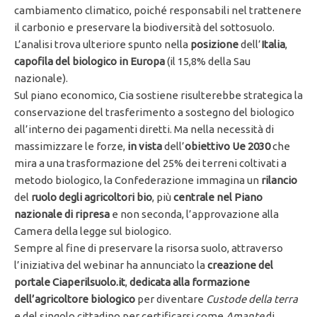
cambiamento climatico, poiché responsabili nel trattenere
il carbonio e preservare la biodiversità del sottosuolo.
L’analisi trova ulteriore spunto nella
posizione
dell’
Italia
,
capofila
del biologico in Europa
(il 15,8% della Sau
nazionale).
Sul piano economico, Cia sostiene risulterebbe strategica la
conservazione del trasferimento a sostegno del biologico
all’interno dei pagamenti diretti. Ma nella necessità di
massimizzare le forze,
in vista
dell’
obiettivo Ue 2030
che
mira a una trasformazione del 25% dei terreni coltivati a
metodo biologico, la Confederazione immagina un
rilancio
del
ruolo degli agricoltori bio
, più
centrale nel Piano
nazionale di ripresa
e non seconda, l’approvazione alla
Camera della legge sul biologico.
Sempre al fine di preservare la risorsa suolo, attraverso
l’iniziativa del webinar ha annunciato la
creazione del
portale Ciaperilsuolo.it
,
dedicata alla formazione
dell’agricoltore biologico
per diventare
Custode della terra
e del singolo cittadino per certificarsi come
Amante
di