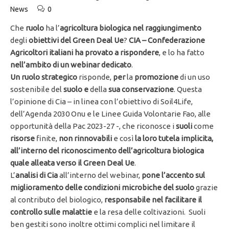
News
0
Che
ruolo
ha l’
agricoltura biologica nel raggiungimento
degli
obiettivi del Green Deal Ue
?
CIA – Confederazione
Agricoltori italiani ha provato a rispondere
, e lo ha fatto
nell’ambito di un
webinar dedicato
.
Un ruolo strategico
risponde,
per
la
promozione
di un uso
sostenibile del
suolo e
della
sua conservazione
. Questa
l’opinione di Cia – in linea con l’obiettivo di Soil4Life,
dell’Agenda 2030 Onu e le Linee Guida Volontarie Fao, alle
opportunità della Pac 2023-27 -, che riconosce i
suoli
come
risorse
finite,
non rinnovabili
e così
la loro tutela implicita,
all’interno del riconoscimento dell’agricoltura biologica
quale alleata verso il Green Deal Ue
.
L’
analisi di Cia
all’interno del webinar,
pone l’accento sul
miglioramento delle condizioni microbiche del suolo
grazie
al contributo del biologico,
responsabile nel facilitare il
controllo sulle malattie
e la resa delle coltivazioni. Suoli
ben gestiti sono inoltre ottimi complici nel limitare il