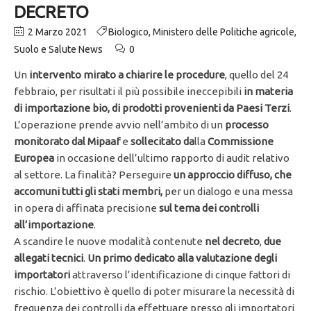
DECRETO
2 Marzo 2021
Biologico
,
Ministero delle Politiche agricole
,
Suolo e Salute News
0
Un
intervento mirato a chiarire le procedure
, quello del 24
febbraio, per risultati il più possibile ineccepibili
in materia
di importazione bio, di prodotti provenienti da Paesi Terzi
.
L’operazione prende avvio nell’ambito di un
processo
monitorato dal Mipaaf
e
sollecitato da
lla
Commissione
Europea
in occasione dell’ultimo rapporto di audit relativo
al settore. La finalità? Perseguire
un approccio diffuso, che
accomuni tutti gli stati membri,
per un dialogo e una messa
in opera di affinata precisione
sul tema dei controlli
all’importazione
.
A scandire le nuove modalità contenute
nel decreto
,
due
allegati tecnici
.
Un primo dedicato alla valutazione degli
importatori
attraverso l’identificazione di cinque fattori di
rischio. L’obiettivo è quello di poter misurare la necessità di
frequenza dei controlli da effettuare presso gli importatori