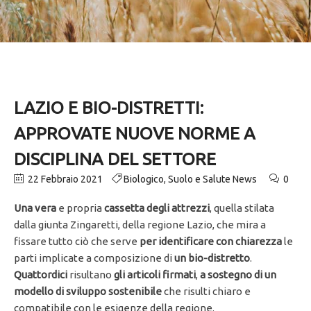
LAZIO E BIO-DISTRETTI:
APPROVATE NUOVE NORME A
DISCIPLINA DEL SETTORE
22 Febbraio 2021
Biologico
,
Suolo e Salute News
0
Una vera
e propria
cassetta degli attrezzi
, quella stilata
dalla giunta Zingaretti, della regione Lazio, che mira a
fissare tutto ciò che serve
per identificare con chiarezza
le
parti implicate a composizione di
un bio-distretto
.
Quattordici
risultano
gli articoli firmati
,
a sostegno di un
modello di sviluppo sostenibile
che risulti chiaro e
compatibile con le esigenze della regione.