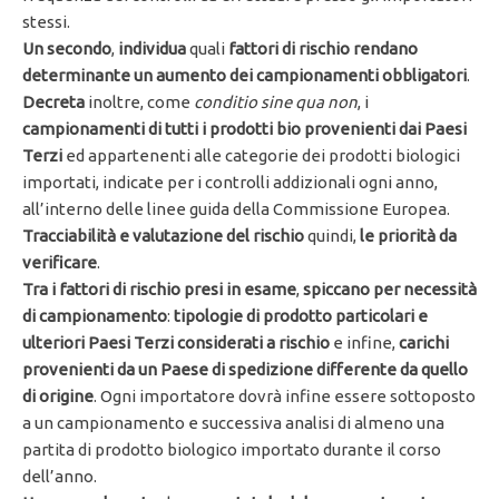
stessi.
Un secondo
,
individua
quali
fattori di rischio rendano
determinante un aumento dei campionamenti obbligatori
.
Decreta
inoltre, come
conditio sine qua non
, i
campionamenti di tutti i prodotti bio provenienti dai Paesi
Terzi
ed appartenenti alle categorie dei prodotti biologici
importati, indicate per i controlli addizionali ogni anno,
all’interno delle linee guida della Commissione Europea.
Tracciabilità e valutazione del rischio
quindi,
le priorità da
verificare
.
Tra i fattori di rischio presi in esame
,
spiccano per necessità
di campionamento
:
tipologie di prodotto particolari e
ulteriori Paesi Terzi considerati a rischio
e infine,
carichi
provenienti da un Paese di spedizione differente da quello
di origine
. Ogni importatore dovrà infine essere sottoposto
a un campionamento e successiva analisi di almeno una
partita di prodotto biologico importato durante il corso
dell’anno.