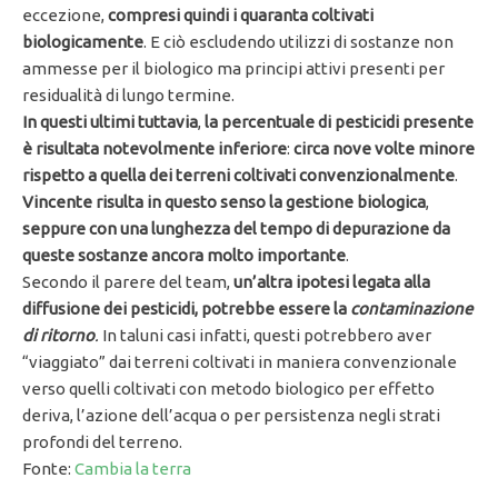
eccezione,
compresi quindi i quaranta coltivati
biologicamente
. E ciò escludendo utilizzi di sostanze non
ammesse per il biologico ma principi attivi presenti per
residualità di lungo termine.
In questi ultimi tuttavia
,
la percentuale di pesticidi presente
è risultata notevolmente inferiore
:
circa nove volte minore
rispetto a quella dei terreni coltivati convenzionalmente
.
Vincente risulta in questo senso la gestione biologica
,
seppure con una lunghezza del tempo di depurazione da
queste sostanze ancora molto importante
.
Secondo il parere del team,
un’altra ipotesi legata alla
diffusione dei pesticidi, potrebbe essere la
contaminazione
di ritorno
.
In taluni casi infatti, questi potrebbero aver
“viaggiato” dai terreni coltivati in maniera convenzionale
verso quelli coltivati con metodo biologico per effetto
deriva, l’azione dell’acqua o per persistenza negli strati
profondi del terreno.
Fonte:
Cambia la terra