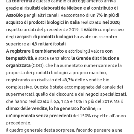
La conferma
a questo cambio di atteggiamento arriva
grazie ai risultati elaborati da Nielsen e al contributo di
AssoBio
per gli altri canali. Raccontano di un
7% in più di
acquisto di prodotti biologici in Italia
realizzato
nel 2020
,
rispetto ai dati del precedente 2019. Il
valore
complessivo
degli
acquisti di prodotti biologici
ha avuto un riscontro
superiore ai
4,3 miliardi totali
.
A registrare il cambiamento
e attribuirgli valore
con
tempestività
, è stata senz’altro
la Grande distribuzione
organizzata
(GDO), che ha aumentato numericamente la
proposta dei prodotti biologici a proprio marchio,
registrando un risultato del 48,7% delle vendite bio
complessive. Questa è stata accompagnata dal canale dei
supermercati, quello dei discount e dei negozi specializzati,
che hanno realizzato il 6,5, 12,5 e 10% in più del 2019. Ma il
climax delle vendite
,
lo ha generato l’online
, in
un’impennata senza precedenti
del 150% rispetto all’anno
precedente.
Il quadro generale desta sorpresa, facendo pensare a una