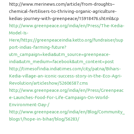
http://www.merinews.com/article/from-droughts–
chemical-fertilisers-to-thriving-organic-agriculture-
kedias-journey-with-greenpeace/15918476.shtml&cp
http://www.greenpeace.org/india/en/Press/The-Kedia-
Model-Is-
Here/
https://greenpeaceindia.ketto.org/fundraiser/sup
port-indias-farming-future?
utm_campaign=kedia&utm_source=greenpeace-
india&utm_medium=facebook&utm_content=post
http://timesofindia.indiatimes.com/city/patna/Bihars-
Kedia-village-an-iconic-success-story-in-the-Eco-Agri-
Revolution/articleshow/52606587.cms
http://www.greenpeace.org/india/en/Press/Greenpeac
e-Launches-Food-For-Life-Campaign-On-World-
Environment-Day-/
http://www.greenpeace.org/india/en/Blog/Community_
blogs1/hope-in-bihar/blog/56283/