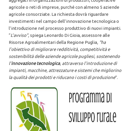
aggregati in organizzazioni di produttori, cooperative
agricole o reti di imprese, purché con almeno 5 aziende
agricole consorziate. La richiesta dovrà riguardare
investimenti nel campo dell’innovazione tecnologica o
l’introduzione nel processo produttivo di nuovi impianti.
“
L
’avviso
”,
spiega Leonardo Di Gioia, assessore alle
Risorse Agroalimentari della Regione Puglia
,
“ha
l
’obiettivo di migliorare redditivit
à, competitivit
à e
sostenibilit
à delle aziende agricole pugliesi, sostenendo
l
’
innovazione tecnologica
, attraverso l
’introduzione di
impianti, macchine, attrezzature e sistemi che migliorino
la qualit
à dei prodotti e riducano i costi di produzione
”.