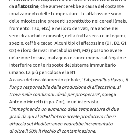
da
aflatossine
, che aumenterebbe a causa del costante
innalzamento delle temperature. Le aflatossine sono
delle micotossine presenti soprattutto nei cereali (mais,
frumento, riso, etc.) e nei loro derivati, ma anche nei
semi di arachidi e girasole, nella frutta secca e in legumi,
spezie, caffè e cacao. Alcuni tipi di aflatossine (B1, B2, G1,
G2) e i loro derivati metabolici (M1, M2) possono avere
un’azione tossica, mutagena e cancerogena sul fegato e
interferire con le risposte del sistema immunitario
umano. La più pericolosa è la B1.
A causa del riscaldamento globale, “
l’Aspergillus flavus, il
fungo responsabile della produzione di aflatossine, si
trova nelle condizioni ideali per prosperare
“, spiega
Antonio Moretti (Ispa-Cnr), in un’intervista.
“
Immaginando un aumento della temperatura di due
gradi da qui al 2050 l’intero areale produttivo che si
affaccia sul Mediterraneo vedrebbe incrementato
di oltre il 50% il rischio di contaminazione.