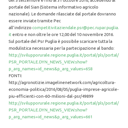
del 5 settembre e fino al 31 ottobre 2016, accedendo al
portale del Sian (Sistema informativo agricolo
nazionale). Le domande rilasciate dal portale dovranno
essere inviate tramite Pec
all’indirizzo
competitivitaziendale.psr@pec.rupar.puglia.
it
entro e non oltre le ore 12,00 del 10 novembre 2016.
Sul portale del Psr Puglia è possibile scaricare tutta la
modulistica necessaria per la partecipazione al bando:
http://svilupporurale.regione.puglia.it/portal/pls/portal/
PSR_PORTALE.DYN_NEWS_VIEW.show?
p_arg_names=id_news&p_arg_values=658
FONTI:
http://agronotizie.imagelinenetwork.com/agricoltura-
economia-politica/2016/08/05/puglia-imprese-agricole-
piu-efficienti-con-60-milioni-dal-psr/49899
http://svilupporurale.regione.puglia.it/portal/pls/portal/
PSR_PORTALE.DYN_NEWS_VIEW.show?
p_arg_names=id_news&p_arg_values=661