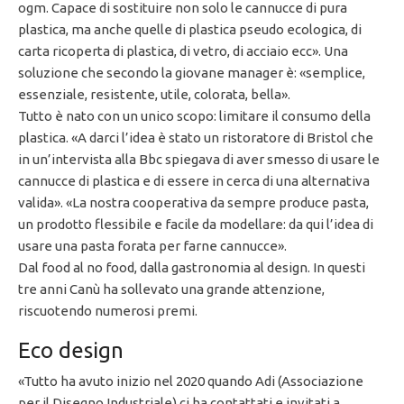
ogm. Capace di sostituire non solo le cannucce di pura
plastica, ma anche quelle di plastica pseudo ecologica, di
carta ricoperta di plastica, di vetro, di acciaio ecc». Una
soluzione che secondo la giovane manager è: «semplice,
essenziale, resistente, utile, colorata, bella».
Tutto è nato con un unico scopo: limitare il consumo della
plastica. «A darci l’idea è stato un ristoratore di Bristol che
in un’intervista alla Bbc spiegava di aver smesso di usare le
cannucce di plastica e di essere in cerca di una alternativa
valida». «La nostra cooperativa da sempre produce pasta,
un prodotto flessibile e facile da modellare: da qui l’idea di
usare una pasta forata per farne cannucce».
Dal food al no food, dalla gastronomia al design. In questi
tre anni Canù ha sollevato una grande attenzione,
riscuotendo numerosi premi.
Eco design
«Tutto ha avuto inizio nel 2020 quando Adi (Associazione
per il Disegno Industriale) ci ha contattati e invitati a