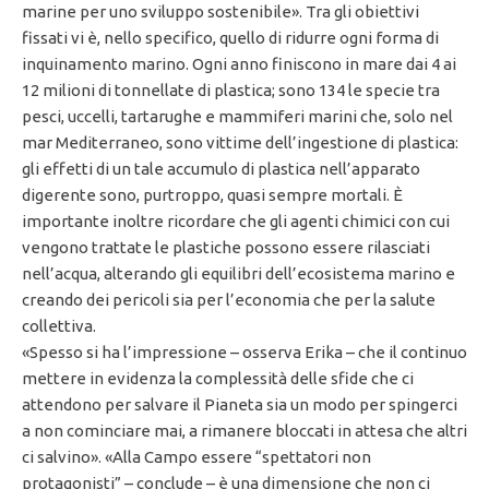
marine per uno sviluppo sostenibile». Tra gli obiettivi
fissati vi è, nello specifico, quello di ridurre ogni forma di
inquinamento marino. Ogni anno finiscono in mare dai 4 ai
12 milioni di tonnellate di plastica; sono 134 le specie tra
pesci, uccelli, tartarughe e mammiferi marini che, solo nel
mar Mediterraneo, sono vittime dell’ingestione di plastica:
gli effetti di un tale accumulo di plastica nell’apparato
digerente sono, purtroppo, quasi sempre mortali. È
importante inoltre ricordare che gli agenti chimici con cui
vengono trattate le plastiche possono essere rilasciati
nell’acqua, alterando gli equilibri dell’ecosistema marino e
creando dei pericoli sia per l’economia che per la salute
collettiva.
«Spesso si ha l’impressione – osserva Erika – che il continuo
mettere in evidenza la complessità delle sfide che ci
attendono per salvare il Pianeta sia un modo per spingerci
a non cominciare mai, a rimanere bloccati in attesa che altri
ci salvino». «Alla Campo essere “spettatori non
protagonisti” – conclude – è una dimensione che non ci