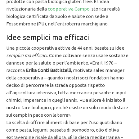
prodotte con pasta biologica gluten free. È l’idea
rivoluzionaria della
cooperativa Campo
, storica realtà
biologica certificata da Suolo e Salute con sede a
Fossombrone (PU), nell’entroterra marchigiano.
Idee semplici ma efficaci
Una piccola cooperativa attiva da 44 anni, basata su idee
semplici ma efficaci
. Come coltivare senza usare sostanze
dannose per la salute e per l’ambiente. «Era il 1978 –
racconta
Erika Conti Battistelli
, motivata sales manager
della cooperativa – quando i nostri soci fondatori hanno
deciso di percorrere la strada opposta rispetto
all’agricoltura intensiva, tutta meccanica pesante e input
chimici, imperante in quegli anni». «Da allora è iniziato il
nostro fare biologico, perché esiste un solo modo di stare
sui campi: in pace con la terra».
La scelta di offrire alimenti di base per l’uso quotidiano
come pasta, legumi, passata di pomodoro, olio d’oliva
extravergine risale da allora. «È la dieta mediterranea –