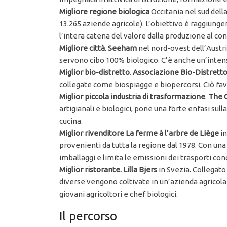
Migliore regione biologica
Occitania nel sud della 
13.265 aziende agricole). L’obiettivo è raggiunge
l’intera catena del valore dalla produzione al c
Migliore città
.
Seeham
nel nord-ovest dell’Austria
servono cibo 100% biologico. C’è anche un’intensa
Miglior bio-distretto
.
Associazione Bio-Distretto
collegate come biospiagge e biopercorsi. Ciò favori
Miglior piccola industria di trasformazione
.
The 
artigianali e biologici, pone una forte enfasi sul
cucina.
Miglior rivenditore
La ferme à l’arbre de Liège
in
provenienti da tutta la regione dal 1978. Con una 
imballaggi e limita le emissioni dei trasporti conc
Miglior ristorante. Lilla Bjers
in Svezia. Collegato 
diverse vengono coltivate in un’azienda agricola c
giovani agricoltori e chef biologici.
Il percorso