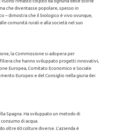
o: «Sono rimasto colpito da ognuna delle storie
ima che diventasse popolare, spesso in
co – dimostra che il biologico è vivo ovunque,
lle comunità rurali e alla società nel suo
zione, la Commissione si adopera per
a filiera che hanno sviluppato progetti innovativi,
sione Europea, Comitato Economico e Sociale
mento Europeo e del Consiglio nella giuria dei
della Spagna. Ha sviluppato un metodo di
l consumo di acqua.
do oltre 60 colture diverse. L’azienda è