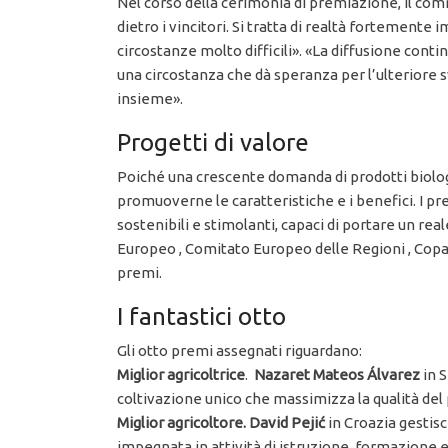
Nel corso della cerimonia di premiazione, il com
dietro i vincitori. Si tratta di realtà fortemen
circostanze molto difficili». «La diffusione cont
una circostanza che dà speranza per l’ulteriore s
insieme».
Progetti di valore
Poiché una crescente domanda di prodotti biolog
promuoverne le caratteristiche e i benefici. I pre
sostenibili e stimolanti, capaci di portare un 
Europeo , Comitato Europeo delle Regioni , Copa
premi.
I fantastici otto
Gli otto premi assegnati riguardano:
Miglior agricoltrice
.
Nazaret Mateos Álvarez
in S
coltivazione unico che massimizza la qualità del
Miglior agricoltore. David Pejić
in Croazia gestisc
impegnata in attività di istruzione, formazione e