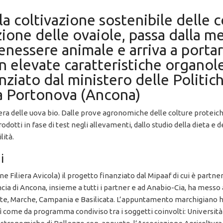
lla coltivazione sostenibile delle 
zione delle ovaiole, passa dalla m
enessere animale e arriva a portar
elevate caratteristiche organolett
ziato dal ministero delle Politich
 a Portonova (Ancona)
era delle uova bio. Dalle prove agronomiche delle colture proteiche
rodotti in fase di test negli allevamenti, dallo studio della dieta e
lità.
i
eine Filiera Avicola) il progetto finanziato dal Mipaaf di cui è partn
incia di Ancona, insieme a tutti i partner e ad Anabio-Cia, ha messo
te, Marche, Campania e Basilicata. L’appuntamento marchigiano ha 
sì come da programma condiviso tra i soggetti coinvolti: Università d