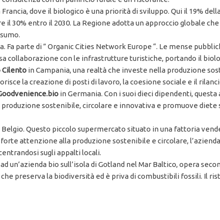
Francia, dove il biologico è una priorità di sviluppo. Qui il 19% dell
re il 30% entro il 2030. La Regione adotta un approccio globale ch
onsumo.
. Fa parte di ” Organic Cities Network Europe “. Le mense pubbliche 
 collaborazione con le infrastrutture turistiche, portando il biol
 Cilento
in Campania, una realtà che investe nella produzione sosten
sce la creazione di posti di lavoro, la coesione sociale e il rilanci
Goodvenience.bio
in Germania. Con i suoi dieci dipendenti, questa 
la produzione sostenibile, circolare e innovativa e promuove diete 
 Belgio. Questo piccolo supermercato situato in una fattoria vende
forte attenzione alla produzione sostenibile e circolare, l’azienda
entrandosi sugli appalti locali.
ad un’azienda bio sull’isola di Gotland nel Mar Baltico, opera secon
he preserva la biodiversità ed è priva di combustibili fossili. Il r