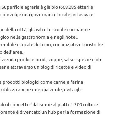
a Superficie agraria è già bio (608.285 ettari e
e coinvolge una governance locale inclusiva e
della città, gli asili e le scuole cucinano e
ogico nella gastronomia e negli hotel.
ibile e locale del cibo, con iniziative turistiche
o dell’area.
azienda produce brodi, zuppe, salse, spezie e oli
sane attraverso un blog di ricette e video di
 prodotti biologici come carne e farina
 utilizza anche energia verde, evita gli
do il concetto “dal seme al piatto”. 300 colture
istorante è diventato un hub per la formazione di