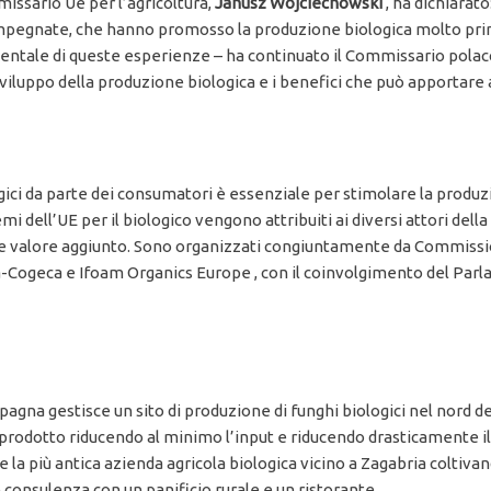
missario Ue per l’agricoltura,
Janusz Wojciechowski
, ha dichiarat
te impegnate, che hanno promosso la produzione biologica molto pr
inentale di queste esperienze – ha continuato il Commissario polac
viluppo della produzione biologica e i benefici che può apportare a
ici da parte dei consumatori è essenziale per stimolare la produ
mi dell’UE per il biologico vengono attribuiti ai diversi attori dell
reale valore aggiunto. Sono organizzati congiuntamente da Commis
-Cogeca e Ifoam Organics Europe , con il coinvolgimento del Parla
pagna gestisce un sito di produzione di funghi biologici nel nord 
 prodotto riducendo al minimo l’input e riducendo drasticamente i
e la più antica azienda agricola biologica vicino a Zagabria coltivan
 consulenza con un panificio rurale e un ristorante.