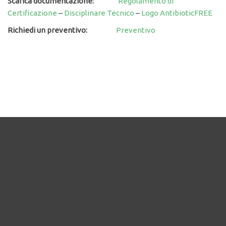
Scarica documentazione:
Regolamento di
Certificazione
–
Disciplinare Tecnico
–
Logo AntibioticFREE
Richiedi un preventivo:
Preventivo