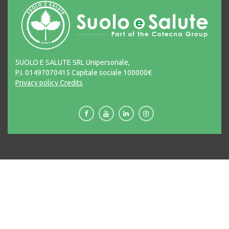
SUOLO E SALUTE SRL Unipersonale,
P.I. 01497070415 Capitale sociale 100000€
Privacy policy
Credits