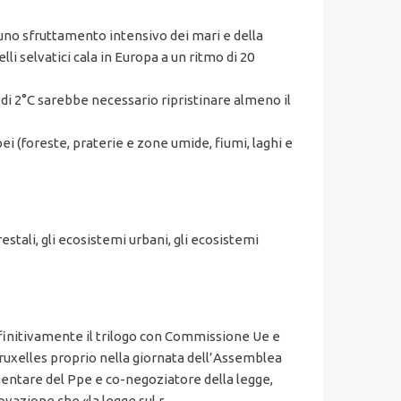
 uno sfruttamento intensivo dei mari e della
i selvatici cala in Europa a un ritmo di 20
 di 2°C sarebbe necessario ripristinare almeno il
i (foreste, praterie e zone umide, fiumi, laghi e
restali, gli ecosistemi urbani, gli ecosistemi
efinitivamente il trilogo con Commissione Ue e
 Bruxelles proprio nella giornata dell’Assemblea
entare del Ppe e co-negoziatore della legge,
vazione che «la legge sul r