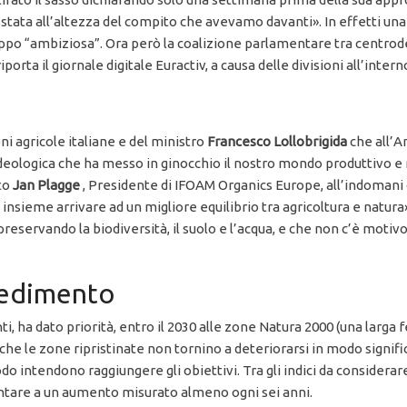
 stata all’altezza del compito che avevamo davanti». In effetti una
oppo “ambiziosa”. Ora però la coalizione parlamentare tra centro
orta il giornale digitale Euractiv, a causa delle divisioni all’intern
i agricole italiane e del ministro
Francesco
Lollobrigida
che all’An
eologica che ha messo in ginocchio il nostro mondo produttivo e ri
ato
Jan Plagge
, Presidente di IFOAM Organics Europe, all’indoman
nsieme arrivare ad un migliore equilibrio tra agricoltura e natura»
eservando la biodiversità, il suolo e l’acqua, e che non c’è motivo
vvedimento
ha dato priorità, entro il 2030 alle zone Natura 2000 (una larga fe
che le zone ripristinate non tornino a deteriorarsi in modo signifi
do intendono raggiungere gli obiettivi. Tra gli indici da considerare
 puntare a un aumento misurato almeno ogni sei anni.