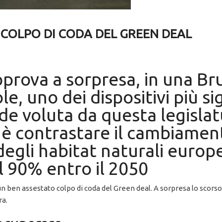
 COLPO DI CODA DEL GREEN DEAL
0
prova a sorpresa, in una Br
e, uno dei dispositivi più sig
rde voluta da questa legislat
vo è contrastare il cambiamen
degli habitat naturali europei
l 90% entro il 2050
d un ben assestato colpo di coda del Green deal. A sorpresa lo sco
ra.