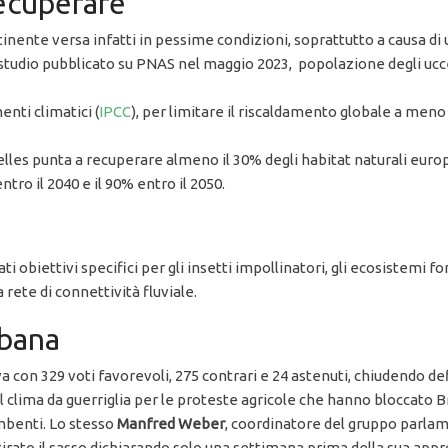
ecuperare
tinente versa infatti in pessime condizioni, soprattutto a causa di
tudio pubblicato su PNAS nel maggio 2023, popolazione degli uccell
nti climatici (
IPCC
), per limitare il riscaldamento globale a meno
les punta a recuperare almeno il 30% degli habitat naturali europe
entro il 2040 e il 90% entro il 2050.
i obiettivi specifici per gli insetti impollinatori, gli ecosistemi fo
a rete di connettività fluviale.
rbana
 con 329 voti favorevoli, 275 contrari e 24 astenuti, chiudendo d
o il clima da guerriglia per le proteste agricole che hanno bloccato
mbenti. Lo stesso
Manfred Weber
, coordinatore del gruppo parlam
ato il sasso dichiarando solo una settimana prima della sua appro