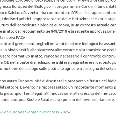
e Sociale Europeo di Bruxelles, si è tenuto il “Preview of the Eu
esso Europeo del Biologico, in programma a Cork, in Irlanda, dal 6
uolo e Salute. «L’evento – ha commentato D’Elia – ha rappresentato
 decisori politici, i rappresentanti delle istituzioni e le varie org
l futuro dell’agricoltura biologica europea, in un contesto attuale 
ne in atto del regolamento ue 848/2018 e la recente approvazione d
ella nuova PAC».
contro il green deal, negli ultimi anni il settore biologico ha assu
 della biodiversità, alla sicurezza alimentare e alla transizione eco
quadro normativo in atto, rendono necessario il confronto continuo 
oam OE nella parte di mediazione a difesa degli interessi del biolo
mozione del dialogo sulle politiche agricole a sostegno del settore 
anno avuto l’opportunità di discutere le prospettive future del biol
tà del settore. L’evento ha rappresentato un importante momento p
 più ampio i temi legati all’innovazione, alla crescita del mercato 
nione europea. Suolo e Salute sarà sponsor dell’evento irlandese.
ew-of-european-organic-congress-2026/