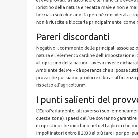
ipristino della natura è redatta male e non è mai
bocciata solo due anni fa perché considerata tr
non è riuscita a bloccarla principalmente, come rip
Pareri discordanti
Negativo il commento delle principali associazion
natura è l’elemento cardine dell’impostazione id
«Il ripristino della natura – aveva invece dichiar
Ambiente del Pe – dà speranza che si possa tutti i
prova che possiamo produrre cibo a sufficienza pr
rispetto all’agricoltura».
I punti salienti del pro
L’EuroParlamento, attraverso i suoi emendamenti, 
queste zone). I paesi dell’Ue dovranno garantire 
di ripristino che indichino nel dettaglio in che mo
impollinatori entro il 2030 al più tardi, per poi