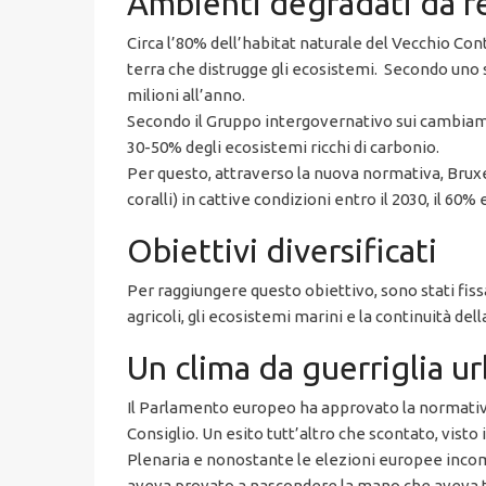
Ambienti degradati da r
Circa l’80% dell’habitat naturale del Vecchio Con
terra che distrugge gli ecosistemi. Secondo uno s
milioni all’anno.
Secondo il Gruppo intergovernativo sui cambiame
30-50% degli ecosistemi ricchi di carbonio.
Per questo, attraverso la nuova normativa, Bruxel
coralli) in cattive condizioni entro il 2030, il 60% 
Obiettivi diversificati
Per raggiungere questo obiettivo, sono stati fissat
agricoli, gli ecosistemi marini e la continuità dell
Un clima da guerriglia u
Il Parlamento europeo ha approvato la normativa
Consiglio. Un esito tutt’altro che scontato, vist
Plenaria e nonostante le elezioni europee inco
aveva provato a nascondere la mano che aveva tir