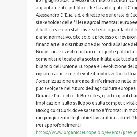
Il 23 giugno 2026, presso il Comitato Economico 
appuntamento pubblico che ha anticipato il Congr
Alessandro D’Elia, a.d. e direttore generale di S
stakeholder delle filiere agroalimentari europee, i
dibattito vi sono stati diversi temi riguardanti i
piano normativo, cito solo il processo di revisio
finanziari e la distribuzione dei fondi alla luce d
Nonostante i venti contrari e le spinte politiche 
comunitarie legate alla sostenibilità, alla tutela
bilancio dell’Unione Europea e l’evoluzione del 
riguardo a ciò è meritevole il ruolo svolto da If
l’organizzazione europea di riferimento nella pro
può svolgere nel futuro dell’agricoltura europea.
Durante l’incontro di Bruxelles, i partecipanti h
implicazioni sullo sviluppo e sulla competitivi
Biologico di Cork, dove saranno affrontati in modo
raggiungimento degli obiettivi ambientali dell’U
Per approfondimenti:
https://www.organicseurope.bio/events/previ