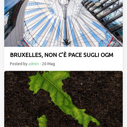
BRUXELLES, NON C’È PACE SUGLI OGM
Posted by
admin
- 20 Mag