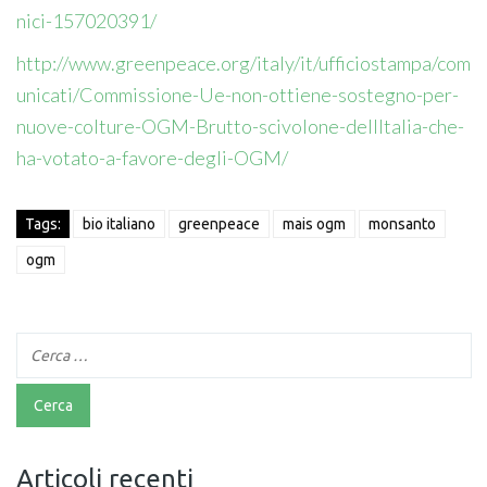
nici-157020391/
http://www.greenpeace.org/italy/it/ufficiostampa/com
unicati/Commissione-Ue-non-ottiene-sostegno-per-
nuove-colture-OGM-Brutto-scivolone-dellItalia-che-
ha-votato-a-favore-degli-OGM/
Tags:
bio italiano
greenpeace
mais ogm
monsanto
ogm
Articoli recenti