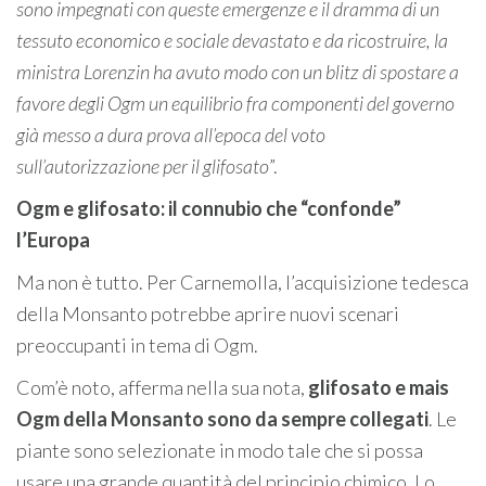
sono impegnati con queste emergenze e il dramma di un
tessuto economico e sociale devastato e da ricostruire, la
ministra Lorenzin ha avuto modo con un blitz di spostare a
favore degli Ogm un equilibrio fra componenti del governo
già messo a dura prova all’epoca del voto
sull’autorizzazione per il glifosato
”.
Ogm e glifosato: il connubio che “confonde”
l’Europa
Ma non è tutto. Per Carnemolla, l’acquisizione tedesca
della Monsanto potrebbe aprire nuovi scenari
preoccupanti in tema di Ogm.
Com’è noto, afferma nella sua nota,
glifosato e mais
Ogm della Monsanto sono da sempre collegati
. Le
piante sono selezionate in modo tale che si possa
usare una grande quantità del principio chimico. Lo