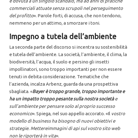
è dovuta a un singolo scandalo, ma ad anni di pratiche
commerciali attuate senza scrupoli nel perseguimento
del profitto
». Parole forti, di accusa, che non tendono,
nemmeno per un attimo, a smorzare i toni.
Impegno a tutela dell’ambiente
La seconda parte del discorso si incentra su sostenibilità
e tutela dell’ambiente. La società, l’ambiente, il clima, la
biodiversità, l’acqua, il suolo e persino gli insetti
impollinatori, sono troppo importanti per non essere
tenuti in debita considerazione. Tematiche che
l’azienda, incalza Arbenz, guarda da una prospettiva
sbagliata. «
Bayer è troppo grande, troppo importante e
ha un impatto troppo pesante sulla nostra società
e
sull’ambiente per pensare solo al proprio successo
economico
». Spiega, nel suo appello accorato. «Il
vostro
modello di business ha bisogno di nuovi obiettivi e
strategie. Mettereimmagini di api sul vostro sito web
non le riporterà in vita
».