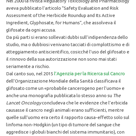
Nel 2000 la rivista Regulatory Toxicology and Pharmacology
aveva pubblicato l’articolo ”Safety Evaluation and Risk
Assessment of the Herbicide Roundup and Its Active
Ingredient, Glyphosate, for Humans”, che assolveva il
glifosate da ogni accusa.
Da più parti si erano sollevati dubbi sull’indipendenza dello
studio, ma o dubbiosi venivano tacciati di complottismo e di
atteggiamento antiscientifico, cosicché l’uso del glifosato e
il rinnovo della sua autorizzazione non sono mai stati
seriamente a rischio.
Dal canto suo, nel 2015
l’Agenzia per la Ricerca sul Cancro
dell’Organizzazione Mondiale della Sanità classificava il
glifosato come un «probabile cancerogeno per l’uomo» e
anche una monografia pubblicata lo stesso anno su
The
Lancet Oncology
concludeva che le evidenze che l’erbicida
causasse il cancro negli animali erano sufficienti, mentre
quelle sull’uomo era certo il rapporto causa-effetto solo sul
linfoma non-Hodgkin (un tipo di tumore del sangue che
aggredisce i globuli bianchi del sistema immunitario), con