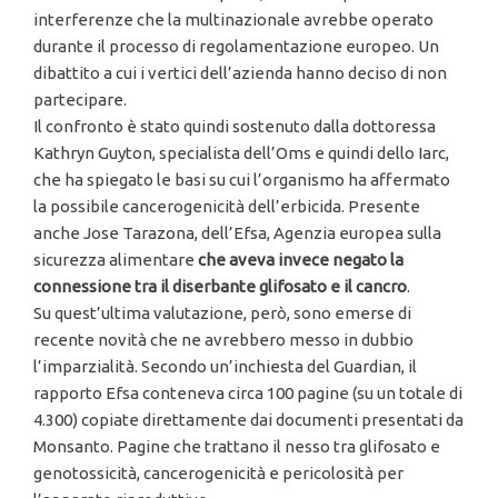
interferenze che la multinazionale avrebbe operato
durante il processo di regolamentazione europeo. Un
dibattito a cui i vertici dell’azienda hanno deciso di non
partecipare.
Il confronto è stato quindi sostenuto dalla dottoressa
Kathryn Guyton, specialista dell’Oms e quindi dello Iarc,
che ha spiegato le basi su cui l’organismo ha affermato
la possibile cancerogenicità dell’erbicida. Presente
anche Jose Tarazona, dell’Efsa, Agenzia europea sulla
sicurezza alimentare
che aveva invece negato la
connessione tra il diserbante glifosato e il cancro
.
Su quest’ultima valutazione, però, sono emerse di
recente novità che ne avrebbero messo in dubbio
l’imparzialità. Secondo un’inchiesta del Guardian, il
rapporto Efsa conteneva circa 100 pagine (su un totale di
4.300) copiate direttamente dai documenti presentati da
Monsanto. Pagine che trattano il nesso tra glifosato e
genotossicità, cancerogenicità e pericolosità per