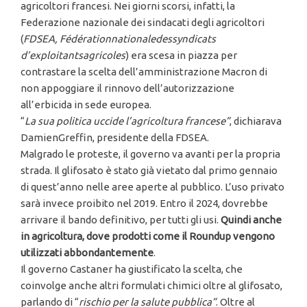
agricoltori francesi. Nei giorni scorsi, infatti, la
Federazione nazionale dei sindacati degli agricoltori
(
FDSEA, Fédérationnationaledessyndicats
d’exploitantsagricoles
) era scesa in piazza per
contrastare la scelta dell’amministrazione Macron di
non appoggiare il rinnovo dell’autorizzazione
all’erbicida in sede europea.
“
La sua politica uccide l’agricoltura francese”
, dichiarava
DamienGreffin, presidente della FDSEA.
Malgrado le proteste, il governo va avanti per la propria
strada. Il glifosato è stato già vietato dal primo gennaio
di quest’anno nelle aree aperte al pubblico. L’uso privato
sarà invece proibito nel 2019. Entro il 2024, dovrebbe
arrivare il bando definitivo, per tutti gli usi.
Quindi anche
in agricoltura, dove prodotti come il Roundup vengono
utilizzati abbondantemente
.
Il governo Castaner ha giustificato la scelta, che
coinvolge anche altri formulati chimici oltre al glifosato,
parlando di “
rischio per la salute pubblica”
. Oltre al