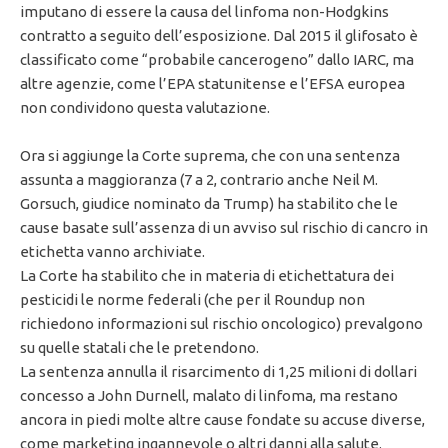
imputano di essere la causa del linfoma non-Hodgkins
contratto a seguito dell’esposizione. Dal 2015 il glifosato è
classificato come “probabile cancerogeno” dallo IARC, ma
altre agenzie, come l’EPA statunitense e l’EFSA europea
non condividono questa valutazione.
Ora si aggiunge la Corte suprema, che con una sentenza
assunta a maggioranza (7 a 2, contrario anche Neil M.
Gorsuch, giudice nominato da Trump) ha stabilito che le
cause basate sull’assenza di un avviso sul rischio di cancro in
etichetta vanno archiviate.
La Corte ha stabilito che in materia di etichettatura dei
pesticidi le norme federali (che per il Roundup non
richiedono informazioni sul rischio oncologico) prevalgono
su quelle statali che le pretendono.
La sentenza annulla il risarcimento di 1,25 milioni di dollari
concesso a John Durnell, malato di linfoma, ma restano
ancora in piedi molte altre cause fondate su accuse diverse,
come marketing ingannevole o altri danni alla salute.