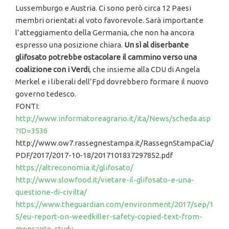
Lussemburgo e Austria. Ci sono però circa 12 Paesi
membri orientati al voto favorevole. Sarà importante
l’atteggiamento della Germania, che non ha ancora
espresso una posizione chiara.
Un sì al diserbante
glifosato potrebbe ostacolare il cammino verso una
coalizione con i Verdi
, che insieme alla CDU di Angela
Merkel e i liberali dell’Fpd dovrebbero formare il nuovo
governo tedesco.
FONTI:
http://www.informatoreagrario.it/ita/News/scheda.asp
?ID=3536
http://www.ow7.rassegnestampa.it/RassegnStampaCia/
PDF/2017/2017-10-18/2017101837297852.pdf
https://altreconomia.it/glifosato/
http://www.slowfood.it/vietare-il-glifosato-e-una-
questione-di-civilta/
https://www.theguardian.com/environment/2017/sep/1
5/eu-report-on-weedkiller-safety-copied-text-from-
monsanto-study