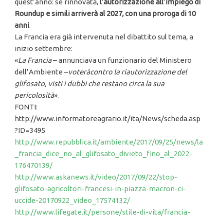
quest’anno: se rinnovata,
l’autorizzazione all’impiego di
Roundup e simili arriverà al 2027, con una proroga di 10
anni
.
La Francia era già intervenuta nel dibattito sul tema, a
inizio settembre:
«
La Francia
– annunciava un funzionario del Ministero
dell’Ambiente –
voteràcontro la riautorizzazione del
glifosato, visti i dubbi che restano circa la sua
pericolosità
».
FONTI:
http://www.informatoreagrario.it/ita/News/scheda.asp
?ID=3495
http://www.repubblica.it/ambiente/2017/09/25/news/la
_francia_dice_no_al_glifosato_divieto_fino_al_2022-
176470139/
http://www.askanews.it/video/2017/09/22/stop-
glifosato-agricoltori-francesi-in-piazza-macron-ci-
uccide-20170922_video_17574132/
http://www.lifegate.it/persone/stile-di-vita/francia-