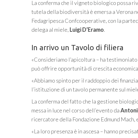
La conferma che il vigneto biologico possa riv
tutela della biodiversità è emersa a Verona n
Fedagripesca Confcooperative, con la parteci
delega al miele,
Luigi D’Eramo
.
In arrivo un Tavolo di filiera
«Consideriamo l’apicoltura – ha testimoniato 
può offrire opportunità di crescita economica
«Abbiamo spinto per il raddoppio dei finanziam
l’istituzione di un tavolo permanente sul miel
La conferma del fatto che la gestione biologic
messa in luce nel corso dell’evento da
Antoni
ricercatore della Fondazione Edmund Mach, 
«La loro presenza è in ascesa – hanno precis