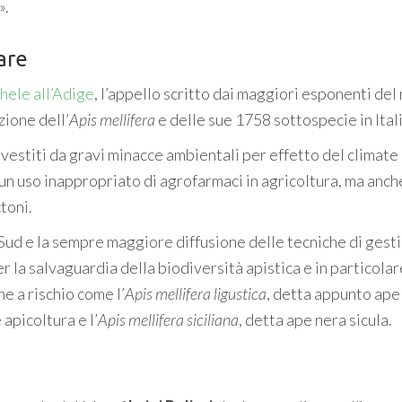
».
are
hele all’Adige
, l’appello scritto dai maggiori esponenti de
zione dell’
Apis mellifera
e delle sue 1758 sottospecie in Itali
 investiti da gravi minacce ambientali per effetto del climate
un uso inappropriato di agrofarmaci in agricoltura, ma anch
toni.
 Sud e la sempre maggiore diffusione delle tecniche di gest
r la salvaguardia della biodiversità apistica e in particolar
e a rischio come l’
Apis mellifera ligustica
, detta appunto ape
 apicoltura e l’
Apis mellifera siciliana
, detta ape nera sicula.