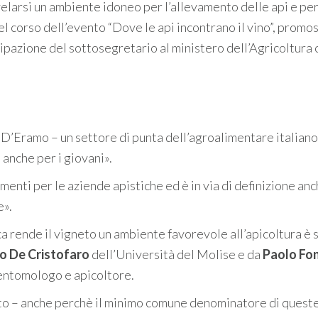
elarsi un ambiente idoneo per l’allevamento delle api e per
el corso dell’evento “Dove le api incontrano il vino”, promo
pazione del sottosegretario al ministero dell’Agricoltura 
D’Eramo – un settore di punta dell’agroalimentare italiano
 anche per i giovani».
enti per le aziende apistiche ed è in via di definizione an
e».
a rende il vigneto un ambiente favorevole all’apicoltura è s
o De Cristofaro
dell’Università del Molise e da
Paolo Fo
entomologo e apicoltore.
ato – anche perchè il minimo comune denominatore di quest