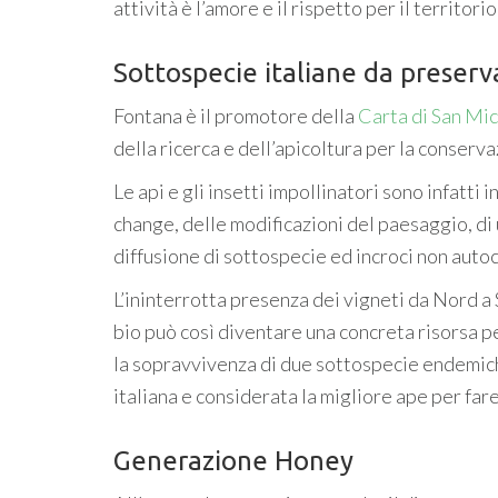
attività è l’amore e il rispetto per il territorio
Sottospecie italiane da preserv
Fontana è il promotore della
Carta di San Mic
della ricerca e dell’apicoltura per la conserva
Le api e gli insetti impollinatori sono infatti
change, delle modificazioni del paesaggio, di 
diffusione di sottospecie ed incroci non autoc
L’ininterrotta presenza dei vigneti da Nord a
bio può così diventare una concreta risorsa pe
la sopravvivenza di due sottospecie endemich
italiana e considerata la migliore ape per fare
Generazione Honey