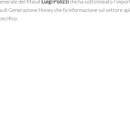
 generale del Masaf
Luigi Polizzi
che ha sottolineato l’impor
 di Generazione Honey che fa informazione sul settore api
pecifico.