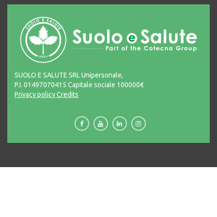
SUOLO E SALUTE SRL Unipersonale,
P.I. 01497070415 Capitale sociale 100000€
Privacy policy
Credits