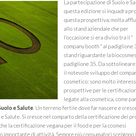
La partecipazione di Suolo e Sa
questa edizione si inquadra pro
questa prospettiva; molta affl
allo stand aziendale che per
l’occasione si era diviso tra il “
company booth ” al padiglione 3
stand riguardante la biocosmes
padiglione 35. Da sottolineare 
il notevole sviluppo del compa
cosmetico: sono molto interess
prospettive per le certificazion
legate alla cosmetica, come pa
Suolo e Salute
. Un terreno fertile dove far nascere e cresc
e Salute. Si cresce nel comparto della certificazione dei pr
he la certificazione vegana per il food e per la cosmesi
 importante di attività. Sempre più consumatori scelgono i