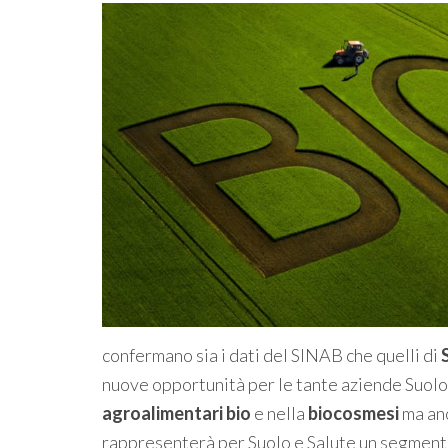
confermano sia i dati del SINAB che quelli di
nuove opportunità per le tante aziende Suolo 
agroalimentari bio
e nella
biocosmesi
ma anc
rappresenterà per Suolo e Salute un segmento