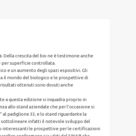
o
. Della crescita del bio ne è testimone anche
 per superficie controllata.
o e un aumento degli spazi espositivi. Gli
a il mondo del biologico e le prospettive di
 risultati ottenuti sono dovuti anche
te a questa edizione si inquadra proprio in
nza allo stand aziendale che per l’occasione si
” al padiglione 33, e lo stand riguardante la
sottolineare infatti il notevole sviluppo del
nteressanti le prospettive per le certificazioni
paraltro confermano sia i dati del SINAB che