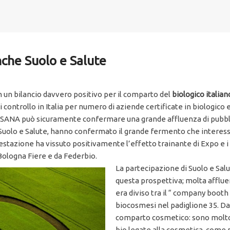
nche Suolo e Salute
n un bilancio davvero positivo per il comparto del
biologico italian
 controllo in Italia per numero di aziende certificate in biologico e
l SANA può sicuramente confermare una grande affluenza di pubblic
a Suolo e Salute, hanno confermato il grande fermento che interess
festazione ha vissuto positivamente l’effetto trainante di Expo e i
Bologna Fiere e da Federbio.
La partecipazione di Suolo e Salu
questa prospettiva; molta afflue
era diviso tra il “ company booth 
biocosmesi nel padiglione 35. Da 
comparto cosmetico: sono molto i
bio legate alla cosmetica, come 