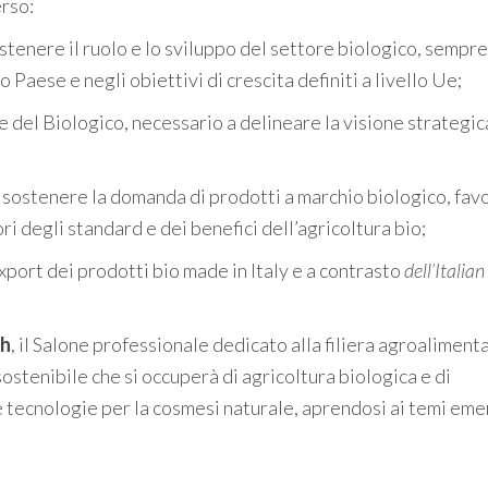
erso:
sostenere il ruolo e lo sviluppo del settore biologico, sempre
 Paese e negli obiettivi di crescita definiti a livello Ue;
 del Biologico, necessario a delineare la visione strategic
a sostenere la domanda di prodotti a marchio biologico, fa
 degli standard e dei benefici dell’agricoltura bio;
export dei prodotti bio made in Italy e a contrasto
dell’Italian
ch
, il Salone professionale dedicato alla filiera agroaliment
stenibile che si occuperà di agricoltura biologica e di
 e tecnologie per la cosmesi naturale, aprendosi ai temi em