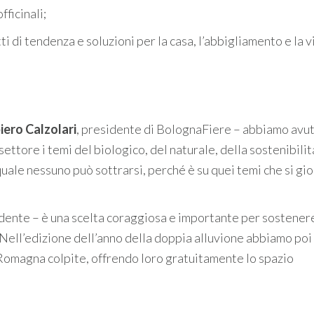
fficinali;
i di tendenza e soluzioni per la casa, l’abbigliamento e la v
iero Calzolari
, presidente di BolognaFiere – abbiamo avu
settore i temi del biologico, del naturale, della sostenibilit
uale nessuno può sottrarsi, perché è su quei temi che si gioc
idente – è una scelta coraggiosa e importante per sostenere
. Nell’edizione dell’anno della doppia alluvione abbiamo poi
 Romagna colpite, offrendo loro gratuitamente lo spazio