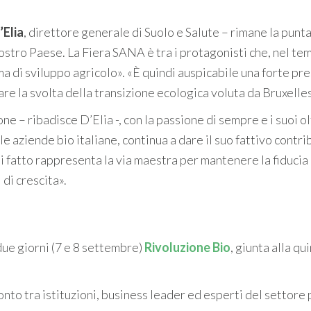
Elia
, direttore generale di Suolo e Salute – rimane la punta
ostro Paese. La Fiera SANA è tra i protagonisti che, nel te
 di sviluppo agricolo». «È quindi auspicabile una forte pr
are la svolta della transizione ecologica voluta da Bruxelles
one – ribadisce D’Elia -, con la passione di sempre e i suoi o
lle aziende bio italiane, continua a dare il suo fattivo contr
i fatto rappresenta la via maestra per mantenere la fiducia
 di crescita».
 due giorni (7 e 8 settembre)
Rivoluzione Bio
, giunta alla qu
nto tra istituzioni, business leader ed esperti del settore 