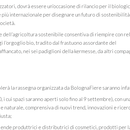
zatori, dovrà essere un’occasione di rilancio per il biologic
più internazionale per disegnare un futuro di sostenibilità
società.
ne dell’agricoltura sostenibile consentiva di riempire con re
ggi l’orgoglio bio, tradito dal frastuono assordante del
fiancato, nei sei padiglioni della kermesse, da altri compa
colerà la rassegna organizzata da BolognaFiere saranno infat
, i cui spazi saranno aperti solo fino al 9 settembre), con un
 naturale, comprensiva di nuovi trend, innovazioni e ricer
iusta;
nde produttrici e distributrici di cosmetici, prodotti per l