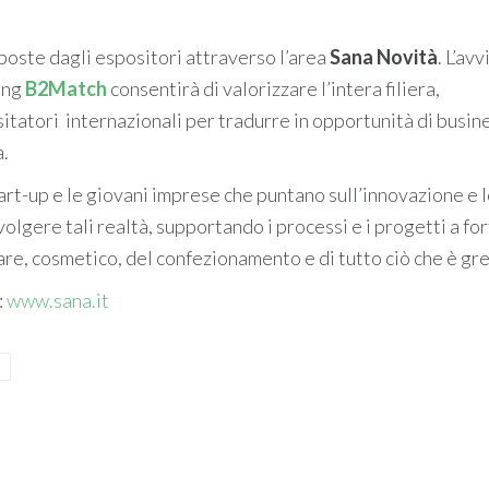
oposte dagli espositori attraverso l’area
Sana Novità
. L’avv
ing
B2Match
consentirà di valorizzare l’intera filiera,
tatori internazionali per tradurre in opportunità di busine
a.
start-up e le giovani imprese che puntano sull’innovazione e 
volgere tali realtà, supportando i processi e i progetti a fo
re, cosmetico, del confezionamento e di tutto ciò che è gr
:
www.sana.it
3