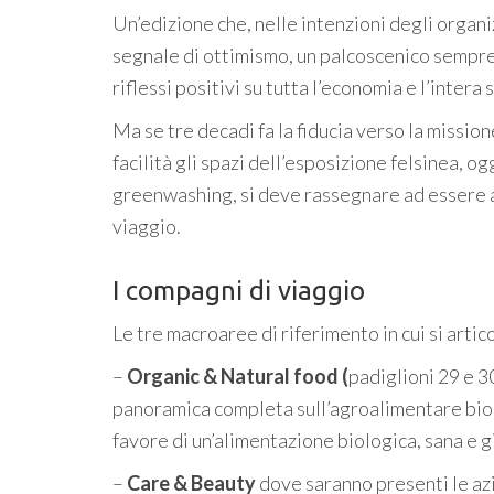
Un’edizione che, nelle intenzioni degli organiz
segnale di ottimismo, un palcoscenico sempre 
riflessi positivi su tutta l’economia e l’intera 
Ma se tre decadi fa la fiducia verso la missio
facilità gli spazi dell’esposizione felsinea, o
greenwashing, si deve rassegnare ad essere af
viaggio.
I compagni di viaggio
Le tre macroaree di riferimento in cui si arti
–
Organic & Natural food (
padiglioni 29 e 30
panoramica completa sull’agroalimentare bio e
favore di un’alimentazione biologica, sana e g
–
Care & Beauty
dove saranno presenti le azie