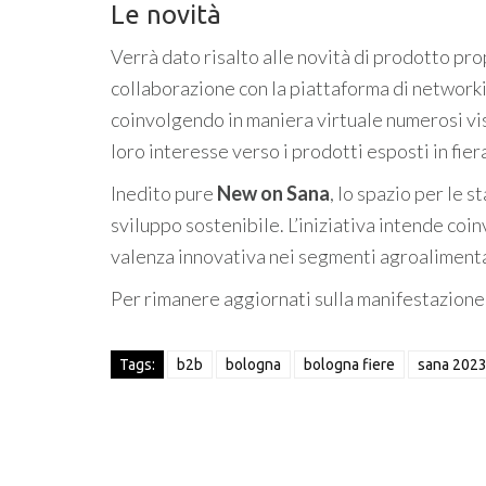
Le novità
Verrà dato risalto alle novità di prodotto pr
collaborazione con la piattaforma di network
coinvolgendo in maniera virtuale numerosi visi
loro interesse verso i prodotti esposti in fier
Inedito pure
New on Sana
, lo spazio per le 
sviluppo sostenibile. L’iniziativa intende coin
valenza innovativa nei segmenti agroalimenta
Per rimanere aggiornati sulla manifestazione
Tags:
b2b
bologna
bologna fiere
sana 202