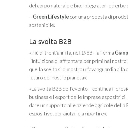
del corpo naturale e bio, integratori ed erbe o
–
Green Lifestyle
con una proposta di prodott
sostenibile.
La svolta B2B
«Più di trent’anni fa, nel 1988 – afferma
Gianp
l’intuizione di affrontare per primi nel nostro 
quella scelta si dimostra un’avanguardia alla q
futuro del nostro pianeta».
«La svolta B2B dell’evento – continua il pres
business e l’export delle imprese espositrici
dare un supporto alle aziende agricole della
espositivo, per aiutarle a ripartire».