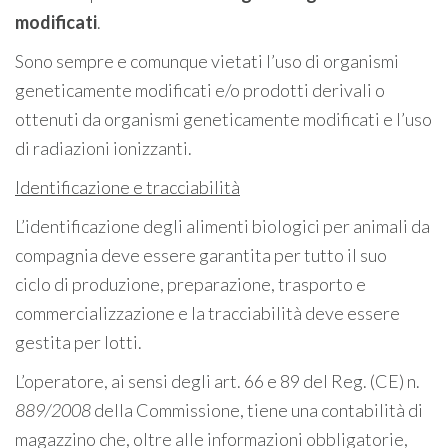
modificati
.
Sono sempre e comunque vietati l’uso di organismi
geneticamente modificati e/o prodotti derivali o
ottenuti da organismi geneticamente modificati e l’uso
di radiazioni ionizzanti.
Id
e
nti
ficaz
ion
e e
tr
acc
i
a
b
i
l
i
t
à
L’identificazione degli alimenti biologici per animali da
compagnia deve essere garantita per tutto il suo
ciclo di produzione, preparazione, trasporto e
commercializzazione e la tracciabilità deve essere
gestita per lotti.
L’operatore, ai sensi degli art. 66 e 89 del Reg. (CE) n.
889/2008
della Commissione, tiene una contabilità di
magazzino che, oltre alle informazioni obbligatorie,