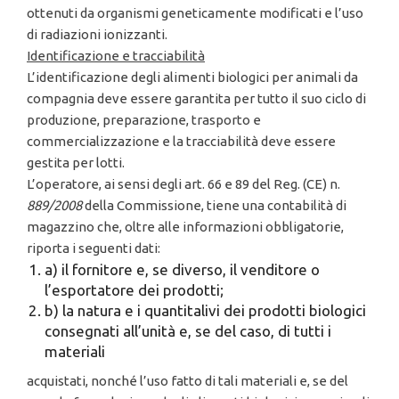
ottenuti da organismi geneticamente modificati e l’uso
di radiazioni ionizzanti.
Id
e
nti
ficaz
ion
e e
tr
acc
i
a
b
i
l
i
t
à
L’identificazione degli alimenti biologici per animali da
compagnia deve essere garantita per tutto il suo ciclo di
produzione, preparazione, trasporto e
commercializzazione e la tracciabilità deve essere
gestita per lotti.
L’operatore, ai sensi degli art. 66 e 89 del Reg. (CE) n.
889/2008
della Commissione, tiene una contabilità di
magazzino che, oltre alle informazioni obbligatorie,
riporta i seguenti dati:
a) il fornitore e, se diverso, il venditore o
l’esportatore dei prodotti;
b) la natura e i quantitalivi dei prodotti biologici
consegnati all’unità e, se del caso, di tutti i
materiali
acquistati, nonché l’uso fatto di tali materiali e, se del