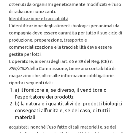
ottenuti da organismi geneticamente modificati e l’uso
di radiazioni ionizzanti.
Id
e
nti
ficaz
ion
e e
tr
acc
i
a
b
i
l
i
t
à
L’identificazione degli alimenti biologici per animali da
compagnia deve essere garantita per tutto il suo ciclo di
produzione, preparazione, trasporto e
commercializzazione e la tracciabilità deve essere
gestita per lotti.
L’operatore, ai sensi degli art. 66 e 89 del Reg. (CE) n.
889/2008
della Commissione, tiene una contabilità di
magazzino che, oltre alle informazioni obbligatorie,
riporta i seguenti dati:
a) il fornitore e, se diverso, il venditore o
l’esportatore dei prodotti;
b) la natura e i quantitalivi dei prodotti biologici
consegnati all’unità e, se del caso, di tutti i
materiali
acquistati, nonché l’uso fatto di tali materiali e, se del