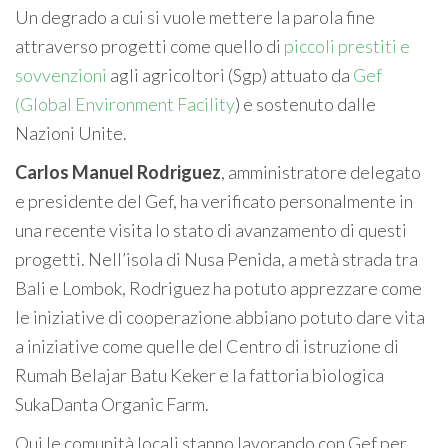
Un degrado a cui si vuole mettere la parola fine
attraverso progetti come quello di
piccoli prestiti e
sovvenzioni
agli agricoltori (Sgp) attuato da
Gef
(Global Environment Facility
) e sostenuto dalle
Nazioni Unite.
Carlos Manuel Rodriguez
, amministratore delegato
e presidente del Gef, ha verificato personalmente in
una recente visita lo stato di avanzamento di questi
progetti. Nell’isola di Nusa Penida, a metà strada tra
Bali e Lombok, Rodriguez ha potuto apprezzare come
le iniziative di cooperazione abbiano potuto dare vita
a iniziative come quelle del Centro di istruzione di
Rumah Belajar Batu Keker e la fattoria biologica
SukaDanta Organic Farm.
Qui le comunità locali stanno lavorando con Gef per