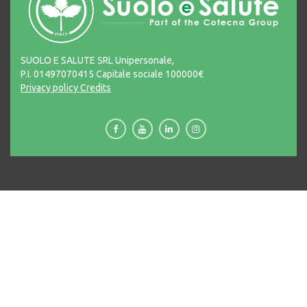
SUOLO E SALUTE SRL Unipersonale,
P.I. 01497070415 Capitale sociale 100000€
Privacy policy
Credits