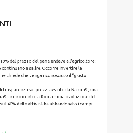
ENTI
l 19% del prezzo del pane andava all’agricoltore;
e continuano a salire. Occorre invertire la
 che chiede che venga riconosciuto il “giusto
i trasparenza sui prezzi avviato da NaturaSì, una
raSì in un incontro a Roma – una rivoluzione del
uasi il 40% delle attività ha abbandonato i campi.
ri/