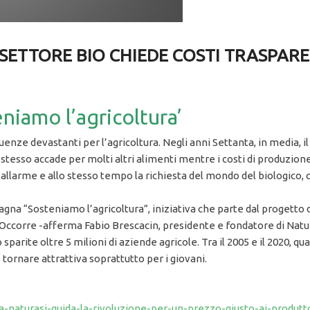
IL SETTORE BIO CHIEDE COSTI TRASPAR
niamo l’agricoltura’
uenze devastanti per l’agricoltura. Negli anni Settanta, in media, i
o stesso accade per molti altri alimenti mentre i costi di produzion
l’allarme e allo stesso tempo la richiesta del mondo del biologico,
gna “Sosteniamo l’agricoltura”, iniziativa che parte dal progetto d
.”Occorre -afferma Fabio Brescacin, presidente e fondatore di Natu
 sparite oltre 5 milioni di aziende agricole. Tra il 2005 e il 2020, q
 tornare attrattiva soprattutto per i giovani.
a-naturasi-guida-la-rivoluzione-per-un-prezzo-giusto-ai-produtto