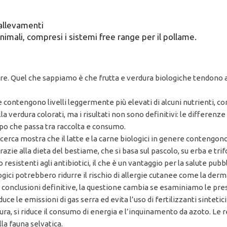
 allevamenti
nimali, compresi i sistemi free range per il pollame.
re. Quel che sappiamo è che frutta e verdura biologiche tendono a
e contengono livelli leggermente più elevati di alcuni nutrienti, co
ella verdura colorati, ma i risultati non sono definitivi: le differe
mpo che passa tra raccolta e consumo.
la ricerca mostra che il latte e la carne biologici in genere contengon
razie alla dieta del bestiame, che si basa sul pascolo, su erba e tr
 resistenti agli antibiotici, il che è un vantaggio per la salute pubbl
gici potrebbero ridurre il rischio di allergie cutanee come la derm
are conclusioni definitive, la questione cambia se esaminiamo le pre
duce le emissioni di gas serra ed evita l’uso di fertilizzanti sinteti
ra, si riduce il consumo di energia e l’inquinamento da azoto. Le re
lla fauna selvatica.