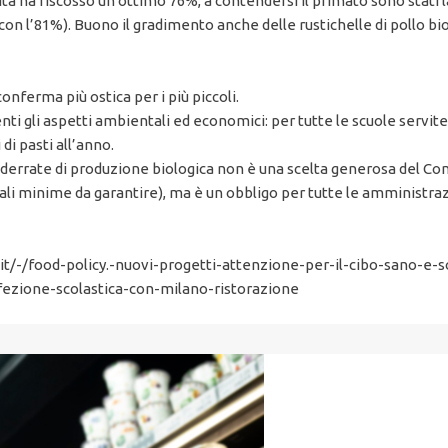
ta ha riscosso un ottimo 76%, a contendersi il primato sono stati l
o con l’81%). Buono il gradimento anche delle rustichelle di pollo 
onferma più ostica per i più piccoli.
enti gli aspetti ambientali ed economici: per tutte le scuole servite
di pasti all’anno.
e derrate di produzione biologica non è una scelta generosa del Co
li minime da garantire), ma è un obbligo per tutte le amministraz
it/-/food-policy.-nuovi-progetti-attenzione-per-il-cibo-sano-e-
efezione-scolastica-con-milano-ristorazione