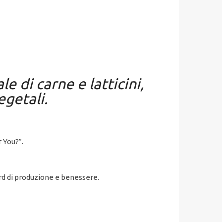
e di carne e latticini,
egetali.
 You?”.
ard di produzione e benessere.