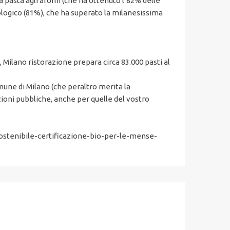
a pasta agli aromi (che ha ottenuto l’82% delle
biologico (81%), che ha superato la milanesissima
, Milano ristorazione prepara circa 83.000 pasti al
mune di Milano (che peraltro merita la
ioni pubbliche, anche per quelle del vostro
sostenibile-certificazione-bio-per-le-mense-