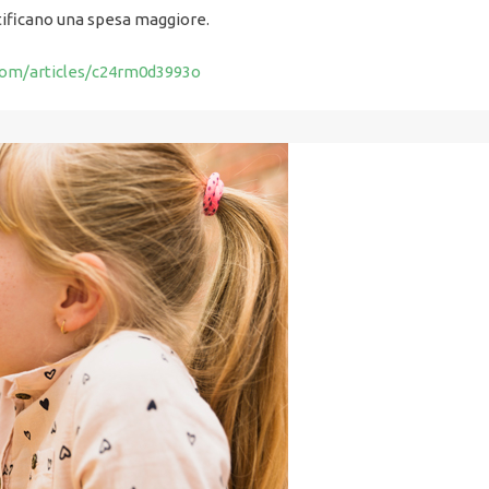
stificano una spesa maggiore.
com/articles/c24rm0d3993o