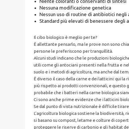
Niente coloranti o conservanti di sintesi
Nessuna modificazione genetica
Nessun uso di routine di antibiotici negli
Standard più elevati di benessere degli a
Il cibo biologico è meglio per te?
È allettante pensarlo, ma le prove non sono chia
persone le preferiscono per tranquillità.
Alcuni studi indicano che le produzioni biologich
utili come gli antociani presenti nella frutta e n
suolo e i metodi di agricoltura, ma anche dal te
È diverso il caso della carne e dei latticini: qui 
più rispetto ai prodotti convenzionali, e questo g
probabile che i batteri nella carne biologica siano
Ci sono anche prime evidenze che i latticini biolo
Se dal punto di vista nutrizionale è difficile tir
L’agricoltura biologica sostiene la biodiversità, ri
si basano su compost, letame e colture di copertu
proteggere le riserve di carbonio e gli habitat de