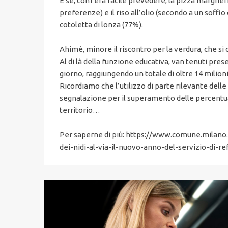
E se, com’era facile prevedere, la pizza margheri
preferenze) e il riso all’olio (secondo a un soffi
cotoletta di lonza (77%).
Ahimè, minore il riscontro per la verdura, che si c
Al di là della funzione educativa, van tenuti pres
giorno, raggiungendo un totale di oltre 14 milioni 
Ricordiamo che l’utilizzo di parte rilevante dell
segnalazione per il superamento delle percentua
territorio…
Per saperne di più: https://www.comune.milano.
dei-nidi-al-via-il-nuovo-anno-del-servizio-di-r