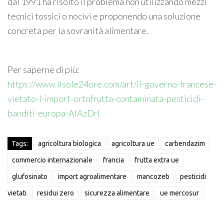
dal 1991 ha risolto il problema non utilizzando mezzi
tecnici tossici o nocivi e proponendo una soluzione
concreta per la sovranità alimentare.
Per saperne di più:
https://www.ilsole24ore.com/art/il-governo-francese-
vietato-l-import-ortofrutta-contaminata-pesticidi-
banditi-europa-AIAzDrl
Tags:
agricoltura biologica
agricoltura ue
carbendazim
commercio internazionale
francia
frutta extra ue
glufosinato
import agroalimentare
mancozeb
pesticidi
vietati
residui zero
sicurezza alimentare
ue mercosur