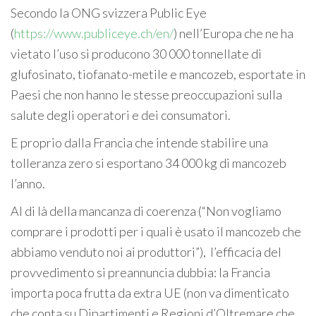
Secondo la ONG svizzera Public Eye
(
https://www.publiceye.ch/en/
) nell’Europa che ne ha
vietato l’uso si producono 30 000 tonnellate di
glufosinato, tiofanato-metile e mancozeb, esportate in
Paesi che non hanno le stesse preoccupazioni sulla
salute degli operatori e dei consumatori.
E proprio dalla Francia che intende stabilire una
tolleranza zero si esportano 34 000 kg di mancozeb
l’anno.
Al di là della mancanza di coerenza (“Non vogliamo
comprare i prodotti per i quali è usato il mancozeb che
abbiamo venduto noi ai produttori”), l’efficacia del
provvedimento si preannuncia dubbia: la Francia
importa poca frutta da extra UE (non va dimenticato
che conta su Dipartimenti e Regioni d’Oltremare che