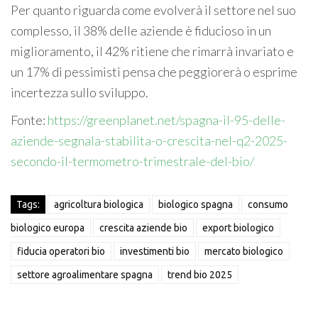
Per quanto riguarda come evolverà il settore nel suo
complesso, il 38% delle aziende è fiducioso in un
miglioramento, il 42% ritiene che rimarrà invariato e
un 17% di pessimisti pensa che peggiorerà o esprime
incertezza sullo sviluppo.
Fonte:
https://greenplanet.net/spagna-il-95-delle-
aziende-segnala-stabilita-o-crescita-nel-q2-2025-
secondo-il-termometro-trimestrale-del-bio/
Tags:
agricoltura biologica
biologico spagna
consumo
biologico europa
crescita aziende bio
export biologico
fiducia operatori bio
investimenti bio
mercato biologico
settore agroalimentare spagna
trend bio 2025