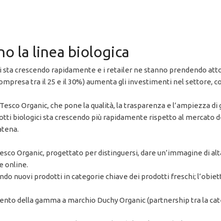
o la linea biologica
ci sta crescendo rapidamente e i retailer ne stanno prendendo att
mpresa tra il 25 e il 30%) aumenta gli investimenti nel settore, 
 Tesco Organic, che pone la qualità, la trasparenza e l’ampiezza d
i biologici sta crescendo più rapidamente rispetto al mercato dei p
atena.
sco Organic, progettato per distinguersi, dare un’immagine di alta 
e online.
ando nuovi prodotti in categorie chiave dei prodotti freschi; l’obiet
nto della gamma a marchio Duchy Organic (partnership tra la cate