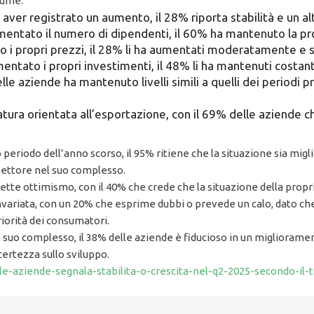
sume:
di aver registrato un aumento, il 28% riporta stabilità e un 
ntato il numero di dipendenti, il 60% ha mantenuto la propr
 i propri prezzi, il 28% li ha aumentati moderatamente e sol
ntato i propri investimenti, il 48% li ha mantenuti costanti e
le aziende ha mantenuto livelli simili a quelli dei periodi pr
natura orientata all’esportazione, con il 69% delle aziende c
 periodo dell’anno scorso, il 95% ritiene che la situazione sia mig
settore nel suo complesso.
flette ottimismo, con il 40% che crede che la situazione della prop
ariata, con un 20% che esprime dubbi o prevede un calo, dato che i
iorità dei consumatori.
 suo complesso, il 38% delle aziende è fiducioso in un miglioramen
ertezza sullo sviluppo.
lle-aziende-segnala-stabilita-o-crescita-nel-q2-2025-secondo-il