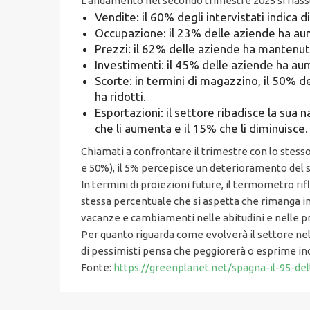
L’andamento nel secondo trimestre 2025 si rias
Vendite: il 60% degli intervistati indica 
Occupazione: il 23% delle aziende ha aume
Prezzi: il 62% delle aziende ha mantenuto
Investimenti: il 45% delle aziende ha aume
Scorte: in termini di magazzino, il 50% del
ha ridotti.
Esportazioni: il settore ribadisce la sua 
che li aumenta e il 15% che li diminuisce.
Chiamati a confrontare il trimestre con lo stesso
e 50%), il 5% percepisce un deterioramento del 
In termini di proiezioni future, il termometro ri
stessa percentuale che si aspetta che rimanga inv
vacanze e cambiamenti nelle abitudini e nelle pr
Per quanto riguarda come evolverà il settore nel
di pessimisti pensa che peggiorerà o esprime inc
Fonte:
https://greenplanet.net/spagna-il-95-de