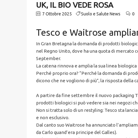
UK, IL BIO VEDE ROSA
7 Ottobre 2025
Suolo e Salute News
0
Tesco e Waitrose amplian
In Gran Bretagna la domanda di prodotti biologi
nel Regno Unito, dove ha una quota di mercato co
September.
La catena rinnova e amplia la sua linea biologica
Perché proprio ora? “Perché la domanda di prodott
dicono che ne vogliono di più”, la risposta della c
A partire da fine settembre il nuovo packaging Te
prodotti biologici si può vedere sia nei negozi ch
Non si tratta solo di un restyling: Tesco sta lanci
e non esclusivo.
Dal canto suo Waitrose ha annunciato l’ampliame
da Carlo quand’era principe del Galles).