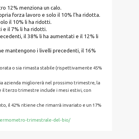
altro 12% menziona un calo.
ia forza lavoro e solo il 10% l’ha ridotta.
o il 10% li ha ridotti.
 il 7% li ha ridotti.
ecedenti, il 38% li ha aumentati e il 12% li
he mantengono i livelli precedenti, il 16%
liorata o sia rimasta stabile (rispettivamente 45%
ria azienda migliorerà nel prossimo trimestre, la
l terzo trimestre include i mesi estivi, con
to, il 42% ritiene che rimarrà invariato e un 17%
-termometro-trimestrale-del-bio/