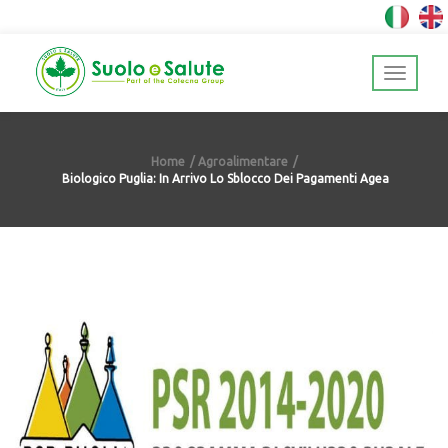
Home
Agroalimentare
Biologico Puglia: In Arrivo Lo Sblocco Dei Pagamenti Agea