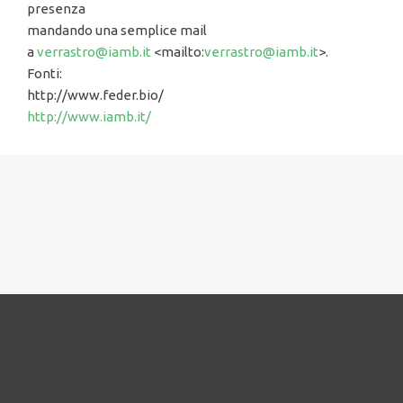
presenza
mandando una semplice mail
a
verrastro@iamb.it
<mailto:
verrastro@iamb.it
>.
Fonti:
http://www.feder.bio/
http://www.iamb.it/