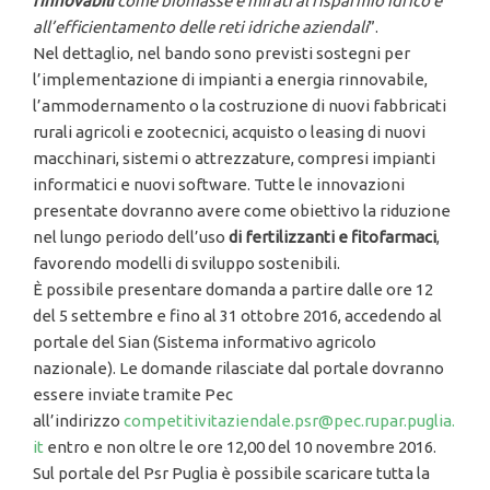
rinnovabili
come biomasse e mirati al risparmio idrico e
all
’efficientamento delle reti idriche aziendali
”.
Nel dettaglio, nel bando sono previsti sostegni per
l’implementazione di impianti a energia rinnovabile,
l’ammodernamento o la costruzione di nuovi fabbricati
rurali agricoli e zootecnici, acquisto o leasing di nuovi
macchinari, sistemi o attrezzature, compresi impianti
informatici e nuovi software. Tutte le innovazioni
presentate dovranno avere come obiettivo la riduzione
nel lungo periodo dell’uso
di fertilizzanti e fitofarmaci
,
favorendo modelli di sviluppo sostenibili.
È possibile presentare domanda a partire dalle ore 12
del 5 settembre e fino al 31 ottobre 2016, accedendo al
portale del Sian (Sistema informativo agricolo
nazionale). Le domande rilasciate dal portale dovranno
essere inviate tramite Pec
all’indirizzo
competitivitaziendale.psr@pec.rupar.puglia.
it
entro e non oltre le ore 12,00 del 10 novembre 2016.
Sul portale del Psr Puglia è possibile scaricare tutta la