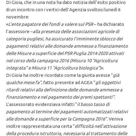
Di Gioia, che in una nota ha dato notizia dell’esito positivo
di un incontro con i vertici dell’Agenzia svoltosi lunedì 6
novembre:
«
L’ente pagatore dei fondi a valere sul PSR
– ha dichiarato
l’assessore –
alla presenza delle associazioni agricole di
categoria pugliesi, ha assicurato l’imminente sblocco dei
pagamenti relativi alle domande ammesse a finanziamento
delle Misure a superficie del PSR Puglia 2014-2020 attivati
nel corso della campagna 2016 (Misura 10 “Agricoltura
integrata” e Misura 11 “Agricoltura biologica”)
».
Di Gioia ha inoltre ricordato come la giunta avesse “
già
qualche mese fa”
, fatto presente ad AGEA “
gli oggettivi
ritardi relativi alla definizione delle domande ammesse a
finanziamento e nel pagamento dei premi spettanti”
.
L’assessorato evidenziava infatti “
il basso tasso di
pagamento al termine dei pagamenti automatizzati relativi
alle domande a superficie per la Campagna 2016”
. Veniva
inoltre rappresentata una certa “
difficoltà nell’attivazione
della procedura istruttoria, necessaria al trattamento delle