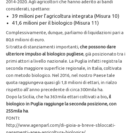
2014-2020. Agli agricoltori che hanno aderito ai bandi
considerati, spettano:
39 milioni per l’agricoltura integrata (Misura 10)
41,6 milioni per il biologico (Misura 11)
Complessivamente, dunque, parliamo di liquidazioni pari a
80,6 milioni di euro.
Si tratta di stanziamenti importanti,
che possono dare
ulteriore impulso al biologico pugliese
, già posizionato tra i
primi attori a livello nazionale. La Puglia infatti registra la
seconda maggiore superficie regionale, in Italia, coltivata
con metodo biologico. Nel 2016, nel nostro Paese tale
quota raggiungeva quasi gli 1,8 milioni di ettari, in rialzo
rispetto all’anno precedente di circa 300mila ha.
Dopo la Sicilia, che ha 363mila ettari coltivati a bio
, il
biologico in Puglia raggiunge la seconda posizione, con
255mila ha
.
FONTI:
http://www.agenparl.com/di-gioia-a-breve-sbloccati-
pagamenti-agea-agricoltura-biologica/