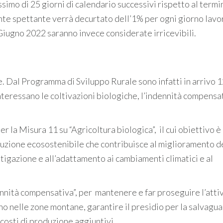
simo di 25 giorni di calendario successivi rispetto al termi
nte spettante verrà decurtato dell’1% per ogni giorno lavo
0 Giugno 2022 saranno invece considerate irricevibili.
le. Dal Programma di Sviluppo Rurale sono infatti in arrivo 
interessano le coltivazioni biologiche, l’indennità compensat
per la Misura 11 su “Agricoltura biologica”, il cui obiettivo è
uzione ecosostenibile che contribuisce al miglioramento d
 mitigazione e all’adattamento ai cambiamenti climatici e al
ennità compensativa”, per mantenere e far proseguire l’atti
no nelle zone montane, garantire il presidio per la salvagua
 costi di produzione aggiuntivi.