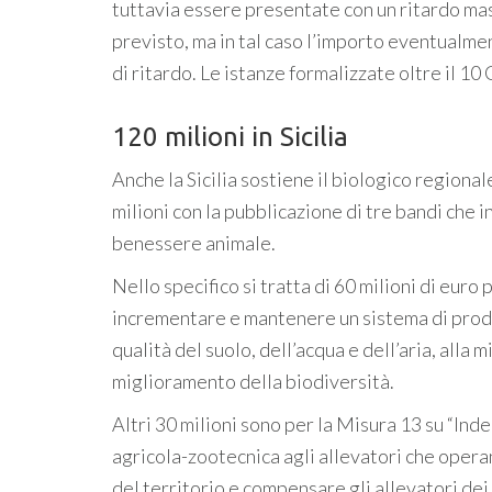
tuttavia essere presentate con un ritardo mas
previsto, ma in tal caso l’importo eventualme
di ritardo. Le istanze formalizzate oltre il 1
120 milioni in Sicilia
Anche la Sicilia sostiene il biologico regiona
milioni con la pubblicazione di tre bandi che 
benessere animale.
Nello specifico si tratta di 60 milioni di euro 
incrementare e mantenere un sistema di prod
qualità del suolo, dell’acqua e dell’aria, alla
miglioramento della biodiversità.
Altri 30 milioni sono per la Misura 13 su “Ind
agricola-zootecnica agli allevatori che opera
del territorio e compensare gli allevatori dei