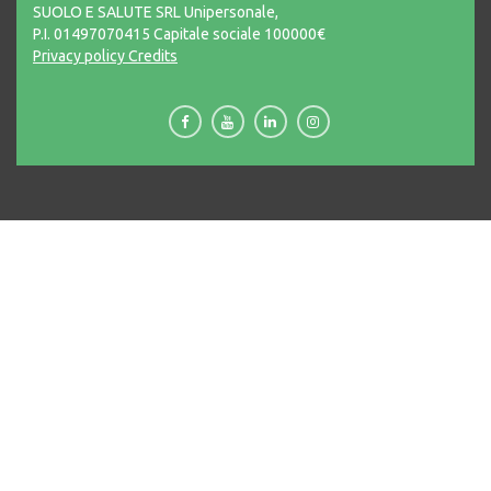
SUOLO E SALUTE SRL Unipersonale,
P.I. 01497070415 Capitale sociale 100000€
Privacy policy
Credits