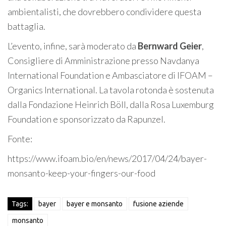
ambientalisti, che dovrebbero condividere questa
battaglia.
L’evento, infine, sarà moderato da
Bernward Geier
,
Consigliere di Amministrazione presso Navdanya
International Foundation e Ambasciatore di IFOAM –
Organics International. La tavola rotonda è sostenuta
dalla Fondazione Heinrich Böll, dalla Rosa Luxemburg
Foundation e sponsorizzato da Rapunzel.
Fonte:
https://www.ifoam.bio/en/news/2017/04/24/bayer-
monsanto-keep-your-fingers-our-food
Tags:
bayer
bayer e monsanto
fusione aziende
monsanto