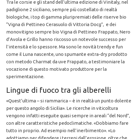
Tra le corsie e gli stand dell’ultima edizione di Vinitaly, nel
padiglione 2 siciliano, sempre più costellato di realtà
biologiche, i top di gamma pluripremiati delle riserve bio
“Vigna di Pettineo Cerasuolo di Vittoria Docg”, e dei
monovitigno sempre bio Vigna di Pettineo Frappato, Nero
d’Avola e Grillo hanno riscosso un notevole successo per
l’intensità e lo spessore. Ma sono le novità trendy e fun
come il Luna nascente, uno spumante extra-dry prodotto
con metodo Charmat da uve Frappato, a testimoniare la
vocazione di questo motivato produttore per la
sperimentazione.
Lingue di fuoco tra gli alberelli
«Quest’ultima – si rammarica – è in realtà un punto dolente
per questo angolo di Sicilia». Le ricerche in viticoltura
vengono infatti eseguite quasi sempre in areali “del Nord”,
con altre caratteristiche pedoclimatiche. «Dobbiamo fare
tutto in proprio. Ad esempio nell’inerbimento». «Lo
adottiamo per difendere i terreni dall’erosione, oltre che