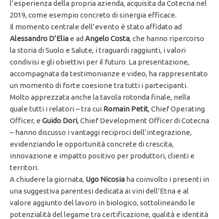
l’esperienza della propria azienda, acquisita da Cotecna nel
2019, come esempio concreto di sinergia efficace.
Il momento centrale dell’evento è stato affidato ad
Alessandro D’Elia
e ad
Angelo Costa
, che hanno ripercorso
la storia di Suolo e Salute, i traguardi raggiunti, i valori
condivisi e gli obiettivi per il futuro. La presentazione,
accompagnata da testimonianze e video, ha rappresentato
un momento di forte coesione tra tutti i partecipanti.
Molto apprezzata anche la tavola rotonda finale, nella
quale tutti i relatori – tra cui
Romain Petit
, Chief Operating
Officer, e
Guido Dori
, Chief Development Officer di Cotecna
– hanno discusso i vantaggi reciproci dell’integrazione,
evidenziando le opportunità concrete di crescita,
innovazione e impatto positivo per produttori, clienti e
territori.
A chiudere la giornata,
Ugo Nicosia
ha coinvolto i presenti in
una suggestiva parentesi dedicata ai vini dell’Etna e al
valore aggiunto del lavoro in biologico, sottolineando le
potenzialità del legame tra certificazione, qualità e identità