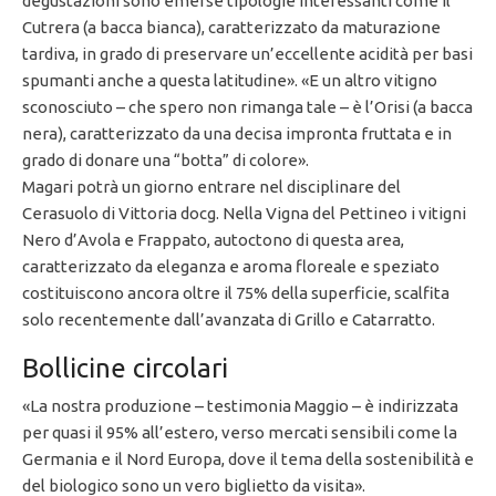
degustazioni sono emerse tipologie interessanti come il
Cutrera (a bacca bianca), caratterizzato da maturazione
tardiva, in grado di preservare un’eccellente acidità per basi
spumanti anche a questa latitudine». «E un altro vitigno
sconosciuto – che spero non rimanga tale – è l’Orisi (a bacca
nera), caratterizzato da una decisa impronta fruttata e in
grado di donare una “botta” di colore».
Magari potrà un giorno entrare nel disciplinare del
Cerasuolo di Vittoria docg. Nella Vigna del Pettineo i vitigni
Nero d’Avola e Frappato, autoctono di questa area,
caratterizzato da eleganza e aroma floreale e speziato
costituiscono ancora oltre il 75% della superficie, scalfita
solo recentemente dall’avanzata di Grillo e Catarratto.
Bollicine circolari
«La nostra produzione – testimonia Maggio – è indirizzata
per quasi il 95% all’estero, verso mercati sensibili come la
Germania e il Nord Europa, dove il tema della sostenibilità e
del biologico sono un vero biglietto da visita».