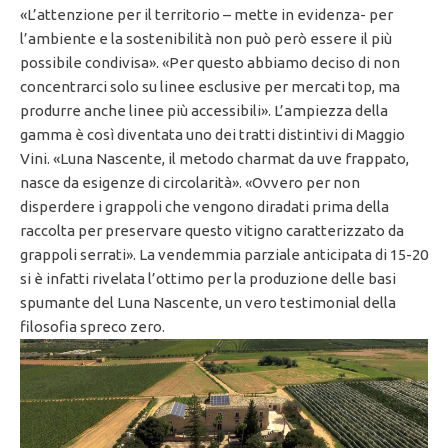
«L’attenzione per il territorio – mette in evidenza- per
l’ambiente e la sostenibilità non può però essere il più
possibile condivisa». «Per questo abbiamo deciso di non
concentrarci solo su linee esclusive per mercati top, ma
produrre anche linee più accessibili». L’ampiezza della
gamma è così diventata uno dei tratti distintivi di Maggio
Vini. «Luna Nascente, il metodo charmat da uve frappato,
nasce da esigenze di circolarità». «Ovvero per non
disperdere i grappoli che vengono diradati prima della
raccolta per preservare questo vitigno caratterizzato da
grappoli serrati». La vendemmia parziale anticipata di 15-20
si è infatti rivelata l’ottimo per la produzione delle basi
spumante del Luna Nascente, un vero testimonial della
filosofia spreco zero.