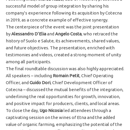
successful model of group integration by sharing his
company’s experience following its acquisition by Cotecna
in 2019, as a concrete example of effective synergy.
The centerpiece of the event was the joint presentation
by
Alessandro D’Elia
and
Angelo Costa
, who retraced the
history of Suolo e Salute, its achievements, shared values,
and future objectives. The presentation, enriched with
testimonies and videos, created a strong moment of unity
among all participants.
The final roundtable discussion was also highly appreciated.
All speakers – including
Romain Petit
, Chief Operating
Officer, and
Guido Dori
, Chief Development Officer of
Cotecna – discussed the mutual benefits of the integration,
underlining the real opportunities for growth, innovation,
and positive impact for producers, clients, and local areas.
To close the day,
Ugo Nicosia
led attendees through a
captivating session on the wines of Etna and the added
value of organic farming, emphasizing the potential of the