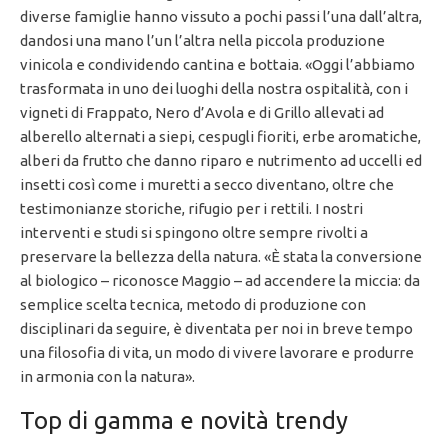
diverse famiglie hanno vissuto a pochi passi l’una dall’altra,
dandosi una mano l’un l’altra nella piccola produzione
vinicola e condividendo cantina e bottaia. «Oggi l’abbiamo
trasformata in uno dei luoghi della nostra ospitalità, con i
vigneti di Frappato, Nero d’Avola e di Grillo allevati ad
alberello alternati a siepi, cespugli fioriti, erbe aromatiche,
alberi da frutto che danno riparo e nutrimento ad uccelli ed
insetti così come i muretti a secco diventano, oltre che
testimonianze storiche, rifugio per i rettili. I nostri
interventi e studi si spingono oltre sempre rivolti a
preservare la bellezza della natura. «È stata la conversione
al biologico – riconosce Maggio – ad accendere la miccia: da
semplice scelta tecnica, metodo di produzione con
disciplinari da seguire, è diventata per noi in breve tempo
una filosofia di vita, un modo di vivere lavorare e produrre
in armonia con la natura».
Top di gamma e novità trendy