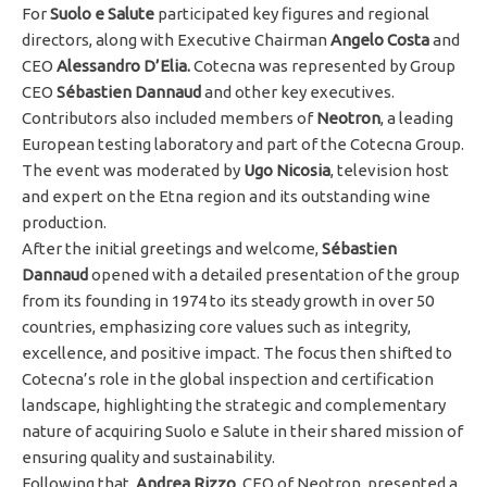
For
Suolo e Salute
participated key figures and regional
directors, along with Executive Chairman
Angelo Costa
and
CEO
Alessandro D’Elia.
Cotecna was represented by Group
CEO
Sébastien Dannaud
and other key executives.
Contributors also included members of
Neotron
, a leading
European testing laboratory and part of the Cotecna Group.
The event was moderated by
Ugo Nicosia
, television host
and expert on the Etna region and its outstanding wine
production.
After the initial greetings and welcome,
Sébastien
Dannaud
opened with a detailed presentation of the group
from its founding in 1974 to its steady growth in over 50
countries, emphasizing core values such as integrity,
excellence, and positive impact. The focus then shifted to
Cotecna’s role in the global inspection and certification
landscape, highlighting the strategic and complementary
nature of acquiring Suolo e Salute in their shared mission of
ensuring quality and sustainability.
Following that,
Andrea Rizzo
, CEO of Neotron, presented a