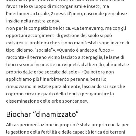
favorire lo sviluppo di microrganismi e insetti, ma
l’inerbimento totale, 2 mesi all’anno, nasconde pericolose
insidie nella nostra zona».
Non per la competizione idrica. «La temevamo, ma con gli
opportuni accorgimenti di gestione del suolo si può
evitare». «I problemi che si sono manifestati sono invece di
tipo, diciamo, “sociale”». «Quando è andato a fuoco –
racconta- il terreno vicino lasciato a sterpaglia, le lame di
fuoco si sono incuneate nei vigneti ad alberello, alimentate
proprio dalle erbe seccate dal sole». «Quindi ora non
applichiamo più l’inerbimento perenne, bensì lo
rimuoviamo in estate parzialmente, lasciando strisce che
coprono circa un quarto della tenuta per garantire la
disseminazione delle erbe spontanee».
Biochar “dinamizzato”
Altra sperimentazione in proprio è stata proprio quella per
la gestione della fertilità e della capacità idrica dei terreni