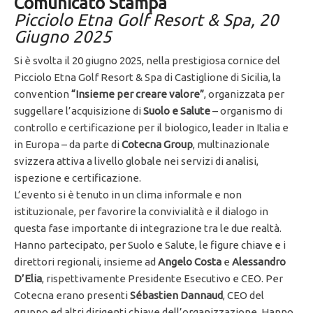
Comunicato Stampa
Picciolo Etna Golf Resort & Spa, 20
Giugno 2025
Si è svolta il 20 giugno 2025, nella prestigiosa cornice del
Picciolo Etna Golf Resort & Spa di Castiglione di Sicilia, la
convention
“Insieme per creare valore”
, organizzata per
suggellare l’acquisizione di
Suolo e Salute
– organismo di
controllo e certificazione per il biologico, leader in Italia e
in Europa – da parte di
Cotecna Group
, multinazionale
svizzera attiva a livello globale nei servizi di analisi,
ispezione e certificazione.
L’evento si è tenuto in un clima informale e non
istituzionale, per favorire la convivialità e il dialogo in
questa fase importante di integrazione tra le due realtà.
Hanno partecipato, per Suolo e Salute, le figure chiave e i
direttori regionali, insieme ad
Angelo Costa
e
Alessandro
D’Elia
, rispettivamente Presidente Esecutivo e CEO. Per
Cotecna erano presenti
Sébastien Dannaud
, CEO del
gruppo ed altri dirigenti chiave dell’organizzazione. Hanno