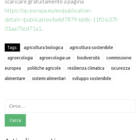
scaricare gratuitamente a pagina
https://op.europa.eu/en/publication-
detail/-/publication/bebf7879-bb8c-11f0-b37f-
01aa75ed71a1
.
Tags:
agricoltura biologica
agricoltura sostenibile
agroecologia
agroecologia ue
biodiversità
commissione
europea
politiche agricole
resilienza climatica
sicurezza
alimentare
sistemi alimentari
sviluppo sostenibile