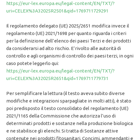
https://eur-lex.europa.eu/legal-content/EN/TXT/?
uri=CELEX%3A32025R2501&qid=1769711729291
Il regolamento delegato (UE) 2025/2651 modifica invece il
regolamento (UE) 2021/1698 per quanto riguarda i criteri
per la definizione dell’elenco dei paesi Terzi e dei prodotti
da considerarsi ad alto rischio. E’rivolto alle autorità di
controllo e agli organismi di controllo dei paesi terzi, in ogni
caso potete leggerlo qui:
https://eur-lex.europa.eu/legal-content/EN/TXT/?
uri=CELEX%3A32025R2651&qid=1769711779731
Per semplificare la lettura (il testo aveva subito diverse
modifiche e integrazioni sparpagliate in molti atti), è stato
poi predisposto il testo consolidato del regolamento (UE)
2021/1165 della Commissione che autorizza l’uso di
determinati prodotti e sostanze nella produzione biologica
e ne stabilisce gli elenchi. Si tratta di Sostanze attive
contenute nei prodotti fitosanitari, Concimi, ammendanti e