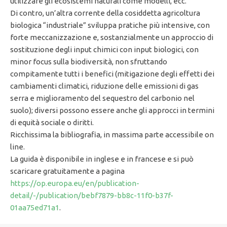
utilizzare gli ecosistemi naturali come modelli, ecc.
Di contro, un’altra corrente della cosiddetta agricoltura
biologica “industriale” sviluppa pratiche più intensive, con
forte meccanizzazione e, sostanzialmente un approccio di
sostituzione degli input chimici con input biologici, con
minor focus sulla biodiversità, non sfruttando
compitamente tutti i benefici (mitigazione degli effetti dei
cambiamenti climatici, riduzione delle emissioni di gas
serra e miglioramento del sequestro del carbonio nel
suolo); diversi possono essere anche gli approcci in termini
di equità sociale o diritti.
Ricchissima la bibliografia, in massima parte accessibile on
line.
La guida è disponibile in inglese e in francese e si può
scaricare gratuitamente a pagina
https://op.europa.eu/en/publication-
detail/-/publication/bebf7879-bb8c-11f0-b37f-
01aa75ed71a1
.