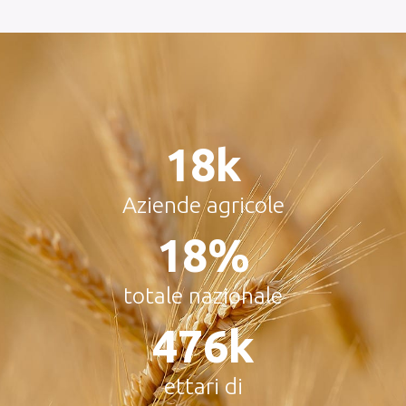
26
K
Aziende agricole
25
%
totale nazionale
686
K
ettari di