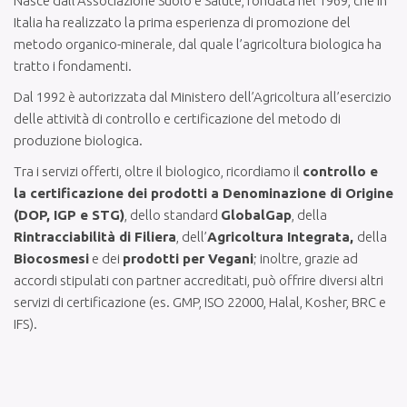
Nasce dall’Associazione Suolo e Salute, fondata nel 1969, che in
Italia ha realizzato la prima esperienza di promozione del
metodo organico-minerale, dal quale l’agricoltura biologica ha
tratto i fondamenti.
Dal 1992 è autorizzata dal Ministero dell’Agricoltura all’esercizio
delle attività di controllo e certificazione del metodo di
produzione biologica.
Tra i servizi offerti, oltre il biologico, ricordiamo il
controllo e
la certificazione dei prodotti a Denominazione di Origine
(DOP, IGP e STG)
, dello standard
GlobalGap
, della
Rintracciabilità di Filiera
, dell’
Agricoltura Integrata,
della
Biocosmesi
e dei
prodotti per Vegani
; inoltre, grazie ad
accordi stipulati con partner accreditati, può offrire diversi altri
servizi di certificazione (es. GMP, ISO 22000, Halal, Kosher, BRC e
IFS).