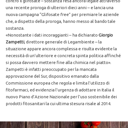
contro il glifosate – sostanza resa ancora legale attraverso
una recente proroga di ulteriori dieci anni – e lancia una
nuova campagna “Glifosate free” per premiare le aziende
che, a dispetto della proroga, hanno messo al bando tale
sostanza.
«Nonostante i dati incoraggianti – ha dichiarato
Giorgio
Zampetti
, direttore generale di Legambiente – la
situazione appare ancora complessa e risulta evidente la
necessità di un’ulteriore e concreta spinta politica affinché
si possa davvero mettere fine alla chimica nel piatto».
Zampetti è infatti preoccupato per la mancata
approvazione del Sur, dispositivo emanato dalla
Commissione europea che regola e limita l’utilizzo di
fitofarmaci, ed evidenzia l’urgenza di adottare in Italia il
nuovo Piano d’Azione Nazionale per l’uso sostenibile dei
prodotti fitosanitari la cui ultima stesura risale al 2014.