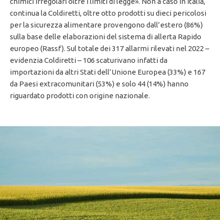
chimici irregolari oltre i limiti di legge». Non a caso in Italia,
continua la Coldiretti, oltre otto prodotti su dieci pericolosi
per la sicurezza alimentare provengono dall’estero (86%)
sulla base delle elaborazioni del sistema di allerta Rapido
europeo (Rassf). Sul totale dei 317 allarmi rilevati nel 2022 –
evidenzia Coldiretti – 106 scaturivano infatti da
importazioni da altri Stati dell’Unione Europea (33%) e 167
da Paesi extracomunitari (53%) e solo 44 (14%) hanno
riguardato prodotti con origine nazionale.