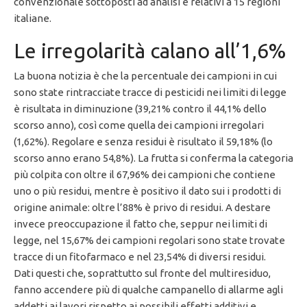
convenzionale sottoposti ad analisi e relativi a 15 regioni
italiane.
Le irregolarità calano all’1,6%
La buona notizia è che la percentuale dei campioni in cui
sono state rintracciate tracce di pesticidi nei limiti di legge
è risultata in diminuzione (39,21% contro il 44,1% dello
scorso anno), così come quella dei campioni irregolari
(1,62%). Regolare e senza residui è risultato il 59,18% (lo
scorso anno erano 54,8%). La frutta si conferma la categoria
più colpita con oltre il 67,96% dei campioni che contiene
uno o più residui, mentre è positivo il dato sui i prodotti di
origine animale: oltre l’88% è privo di residui. A destare
invece preoccupazione il fatto che, seppur nei limiti di
legge, nel 15,67% dei campioni regolari sono state trovate
tracce di un fitofarmaco e nel 23,54% di diversi residui.
Dati questi che, soprattutto sul fronte del multiresiduo,
fanno accendere più di qualche campanello di allarme agli
addetti ai lavori rispetto ai possibili effetti additivi e