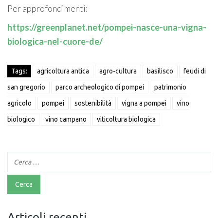
Per approfondimenti:
https://greenplanet.net/pompei-nasce-una-vigna-
biologica-nel-cuore-de/
Tags:
agricoltura antica
agro-cultura
basilisco
feudi di
san gregorio
parco archeologico di pompei
patrimonio
agricolo
pompei
sostenibilità
vigna a pompei
vino
biologico
vino campano
viticoltura biologica
Articoli recenti