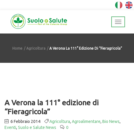
Home
Agricoltura
A Verona La 111° Edizione Di “Fieragricola”
A Verona la 111° edizione di
“Fieragricola”
6 Febbraio 2014
Agricoltura
,
Agroalimentare
,
Bio News
,
Eventi
,
Suolo e Salute News
0