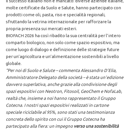
Il successo italiano non è mancato: diverse aziende italiane,
molte certificate da Suolo e Salute, hanno partecipato con
prodotti come oli, pasta, riso e specialità regionali,
sfruttando la vetrina internazionale per rafforzare la
propria presenza sui mercati esteri.
BIOFACH 2026 ha così ribadito la sua centralità per l’intero
comparto biologico, non solo come spazio espositivo, ma
come luogo di dialogo e definizione delle strategie future
per un’agricoltura e un’alimentazione sostenibili a livello
globale.
“Per noi di Suolo e Salute – commenta Alessandro D’Elia,
Amministratore Delegato della società – è stata un’edizione
davvero superlativa, anche grazie alla condivisione degli
spazi espositivi con Neotron, Fitosoil, GeoChem e NofaLab,
realtà che, insieme a noi hanno rappresentato il Gruppo
Cotecna.
I nostri spazi espositivi realizzati in cartone
speciale riciclabile al 95%, sono stati una testimonianza
concreta dello spirito con cui il Gruppo Cotecna ha
partecipato alla fiera: un impegno
verso una sostenibilità