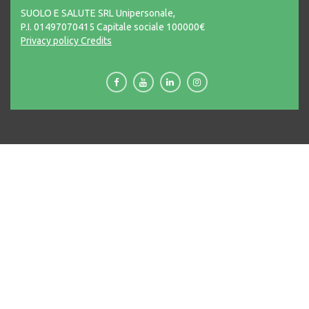
SUOLO E SALUTE SRL Unipersonale,
P.I. 01497070415 Capitale sociale 100000€
Privacy policy
Credits