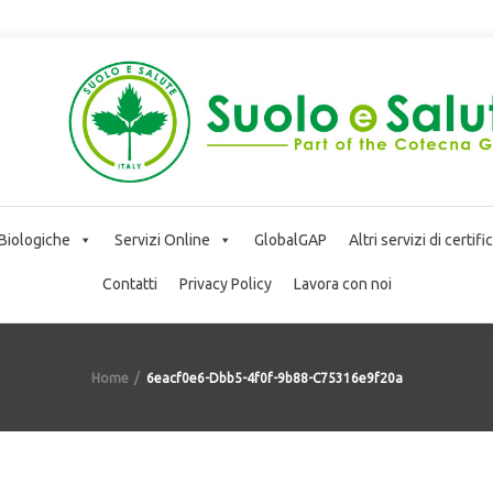
 Biologiche
Servizi Online
GlobalGAP
Altri servizi di certif
Contatti
Privacy Policy
Lavora con noi
Home
6eacf0e6-Dbb5-4f0f-9b88-C75316e9f20a