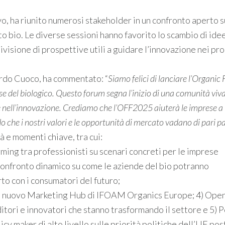
, ha riunito numerosi stakeholder in un confronto aperto s
to bio. Le diverse sessioni hanno favorito lo scambio di idee
divisione di prospettive utili a guidare l’innovazione nei pr
rdo Cuoco, ha commentato: “
Siamo felici di lanciare l’Organic
 del biologico. Questo forum segna l’inizio di una comunità viva
 e nell’innovazione. Crediamo che l’OFF2025 aiuterà le imprese a
o che i nostri valori e le opportunità di mercato vadano di pari p
à e momenti chiave, tra cui:
ing tra professionisti su scenari concreti per le imprese
 confronto dinamico su come le aziende del bio potranno
to con i consumatori del futuro;
l nuovo Marketing Hub di IFOAM Organics Europe; 4) Open
tori e innovatori che stanno trasformando il settore e 5) P
cy maker di alto livello sulle priorità politiche dell’UE po