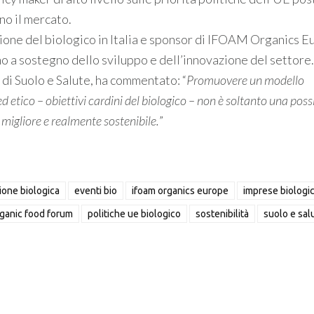
no il mercato.
azione del biologico in Italia e sponsor di IFOAM Organics E
o a sostegno dello sviluppo e dell’innovazione del settore.
i Suolo e Salute, ha commentato: “
Promuovere un modello
etico – obiettivi cardini del biologico – non è soltanto una possi
 migliore e realmente sostenibile.
”
zione biologica
eventi bio
ifoam organics europe
imprese biologi
ganic food forum
politiche ue biologico
sostenibilità
suolo e sal