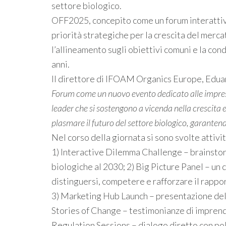
settore biologico.
OFF2025, concepito come un forum interattivo
priorità strategiche per la crescita del merca
l’allineamento sugli obiettivi comuni e la con
anni.
Il direttore di IFOAM Organics Europe, Edua
Forum come un nuovo evento dedicato alle imprese
leader che si sostengono a vicenda nella crescita
plasmare il futuro del settore biologico, garantend
Nel corso della giornata si sono svolte attivit
1) Interactive Dilemma Challenge – brainstorm
biologiche al 2030; 2) Big Picture Panel – un
distinguersi, competere e rafforzare il rappor
3) Marketing Hub Launch – presentazione de
Stories of Change – testimonianze di imprendi
Regulation Sessions – dialogo diretto con poli