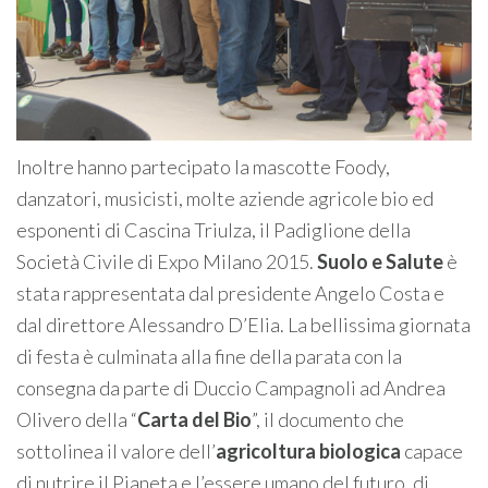
Inoltre hanno partecipato la mascotte Foody,
danzatori, musicisti, molte aziende agricole bio ed
esponenti di Cascina Triulza, il Padiglione della
Società Civile di Expo Milano 2015.
Suolo e Salute
è
stata rappresentata dal presidente Angelo Costa e
dal direttore Alessandro D’Elia. La bellissima giornata
di festa è culminata alla fine della parata con la
consegna da parte di Duccio Campagnoli ad Andrea
Olivero della “
Carta del Bio
”, il documento che
sottolinea il valore dell’
agricoltura biologica
capace
di nutrire il Pianeta e l’essere umano del futuro, di