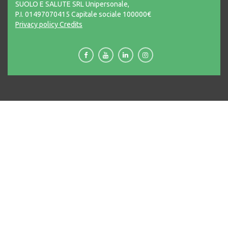
SUOLO E SALUTE SRL Unipersonale,
P.I. 01497070415 Capitale sociale 100000€
Privacy policy
Credits