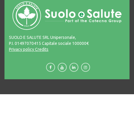
SUOLO E SALUTE SRL Unipersonale,
P.I. 01497070415 Capitale sociale 100000€
Privacy policy
Credits